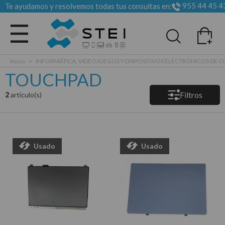
955 44 45 4
Te ayudamos y resolvemos todas tus consultas en:
Todas las categorias
Inicio
>
INFORMÁTICA, VIDEOJUEGOS Y DISPOSITIVOS ELECTRÓNICOS DE
TOUCHPAD
Filtros
2
articulo(s)
Usado
Usado