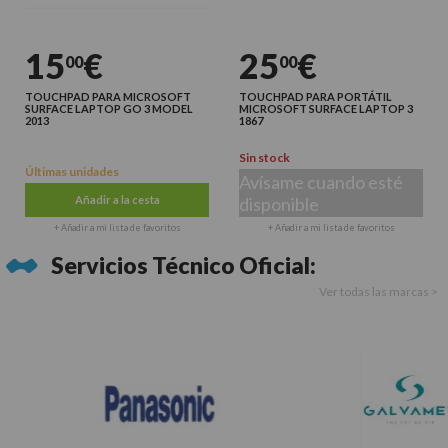
15
€
25
€
00
00
TOUCHPAD PARA MICROSOFT
TOUCHPAD PARA PORTÁTIL
SURFACE LAPTOP GO 3 MODEL
MICROSOFT SURFACE LAPTOP 3
2013
1867
Sin stock
Últimas unidades
Avísame cuando esté
Añadir a la cesta
disponible
+ Añadir a mi lista de favoritos
+ Añadir a mi lista de favoritos
Servicios Técnico Oficial:
Ver todas las marcas >