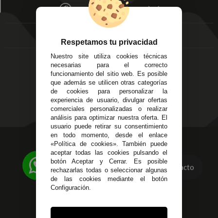
Écija - Sevilla
Mis favoritos
EMPRESA
Av. Plaza de Toros.
FAQ's
Local 3
Aviso Legal
Córdoba
Entregas y
Respetamos tu privacidad
C/ Ingeniero Iribarren,
Devoluciones
14
Nuestro site utiliza cookies técnicas
Política de Privacidad
Alzira - Valencia
necesarias para el correcto
Pago Seguro
funcionamiento del sitio web. Es posible
C/ Esplugues, 135
Terminos y
que además se utilicen otras categorías
Condiciones Generales
de cookies para personalizar la
experiencia de usuario, divulgar ofertas
Políticas de Cookies
comerciales personalizadas o realizar
análisis para optimizar nuestra oferta. El
usuario puede retirar su consentimiento
en todo momento, desde el enlace
623 23 31 98
«Política de cookies». También puede
aceptar todas las cookies pulsando el
Atendemos Whatsapp
botón Aceptar y Cerrar. Es posible
Contacto
rechazarlas todas o seleccionar algunas
955 44 45 43
/
955 44 45 44
de las cookies mediante el botón
Configuración.
info@steielectronica.com
Avenida Plaza de Toros,