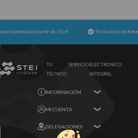
 la península a partir de 150 €
Productos con
6 meses
TU SERVICIO
ELECTRONICO
TÉCNICO
INTEGRAL
INFORMACIÓN
Contacta con nosotros
MI CUENTA
Sobre nosotros
Mis Datos
DELEGACIONES
Mis Direcciones
Mis Pedidos