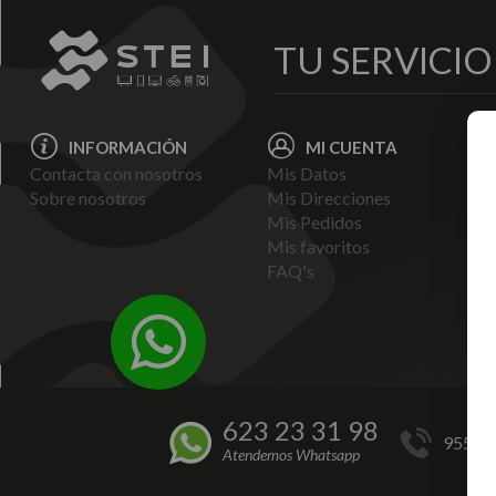
TU SERVICI
INFORMACIÓN
MI CUENTA
Contacta con nosotros
Mis Datos
Avi
Sobre nosotros
Mis Direcciones
Ent
Mis Pedidos
Pol
Mis favoritos
Pag
FAQ's
Ter
Con
Pol
623 23 31 98
955 44
Atendemos Whatsapp