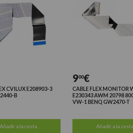
9
€
00
EX CVILUX E208903-3
CABLE FLEX MONITOR 
2440-B
E230343 AWM 20798 80
VW-1 BENQ GW2470-T
Últimas unidades
Añadir a la cesta
Añadir a la cest