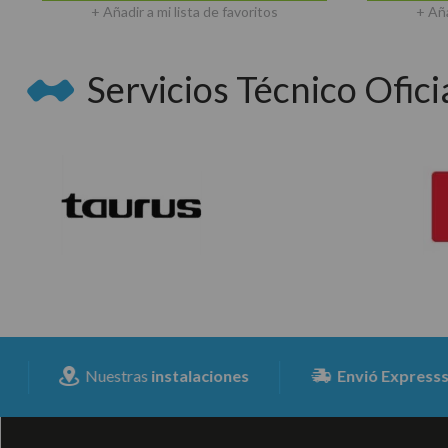
+ Añadir a mi lista de favoritos
+ Aña
Servicios Técnico Oficia
Nuestras
instalaciones
Envió Expresss
para toda