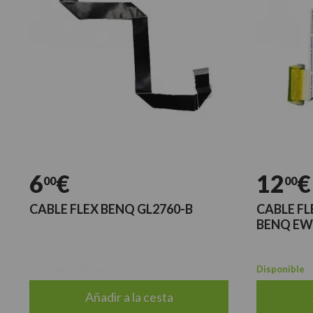
6
€
12
€
00
00
CABLE FLEX BENQ GL2760-B
CABLE FL
BENQ EW
Últimas unidades
Disponible
Añadir a la cesta