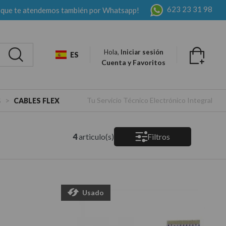
623 23 31 98
 que te atendemos también por Whatsapp!
Hola,
Iniciar sesión
ES
Cuenta y Favoritos
>
Tu Servicio Técnico Electrónico Integral
S
CABLES FLEX
4
articulo(s)
Filtros
Usado