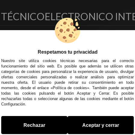
O TÉCNICO
ELECTRONICO INT
EMPRESA
DELEGACIONES
so Legal
Écija - Sevilla
Respetamos tu privacidad
regas y Devoluciones
Av. Plaza de Toros. Local 3
ítica de Privacidad
Córdoba
Nuestro site utiliza cookies técnicas necesarias para el correcto
funcionamiento del sitio web. Es posible que además se utilicen otras
o Seguro
C/ Ingeniero Iribarren, 14
categorías de cookies para personalizar la experiencia de usuario, divulgar
minos y
Alzira - Valencia
ofertas comerciales personalizadas o realizar análisis para optimizar
diciones Generales
C/ Esplugues, 135
nuestra oferta. El usuario puede retirar su consentimiento en todo
íticas de Cookies
momento, desde el enlace «Política de cookies». También puede aceptar
todas las cookies pulsando el botón Aceptar y Cerrar. Es posible
rechazarlas todas o seleccionar algunas de las cookies mediante el botón
Configuración.
 45 43
/
955 44 45 44
info@steielectronica.com
A
Rechazar
Aceptar y cerrar