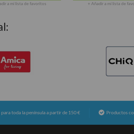
dir a mi lista de favoritos
+ Añadir a mi lista de fav
l:
 la península a partir de 150 €
Productos con
6 mese