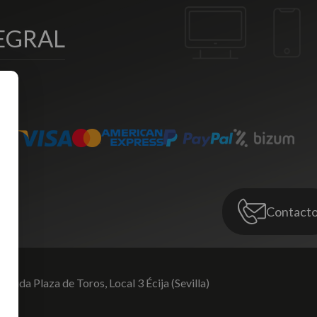
EGRAL
Contact
venida Plaza de Toros,
Local 3 Écija (Sevilla)