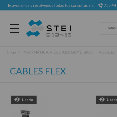
955 44
Te ayudamos y resolvemos todas tus consultas en:
Todas 
>
Inicio
INFORMÁTICA, VIDEOJUEGOS Y DISPOSITIVOS EL
CABLES FLEX
Usado
Usad