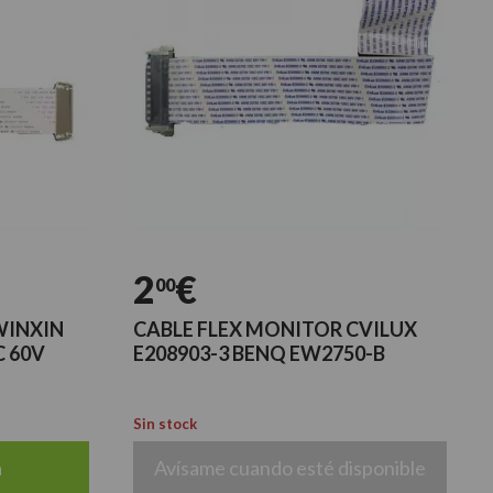
2
€
00
WINXIN
CABLE FLEX MONITOR CVILUX
C 60V
E208903-3 BENQ EW2750-B
Sin stock
a
Avísame cuando esté disponible