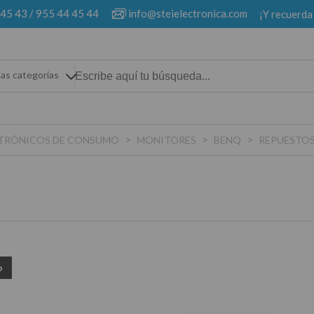
 45 43
/
955 44 45 44
info@steielectronica.com
¡Y recuerda
las categorias
>
>
>
ECTRÓNICOS DE CONSUMO
MONITORES
BENQ
REPUESTO
o