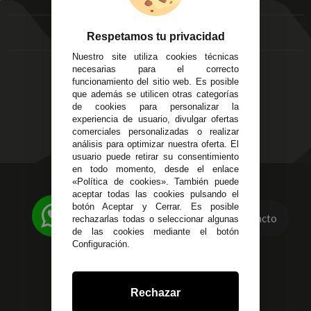
FAQ's
Local 3
Aviso Legal
Córdoba
Entregas y
Respetamos tu privacidad
C/ Ingeniero Iribarren,
Devoluciones
Nuestro site utiliza cookies técnicas
14
Política de Privacidad
necesarias para el correcto
Alzira - Valencia
Pago Seguro
funcionamiento del sitio web. Es posible
C/ Esplugues, 135
que además se utilicen otras categorías
Terminos y
de cookies para personalizar la
Condiciones Generales
experiencia de usuario, divulgar ofertas
Políticas de Cookies
comerciales personalizadas o realizar
análisis para optimizar nuestra oferta. El
usuario puede retirar su consentimiento
en todo momento, desde el enlace
«Política de cookies». También puede
623 23 31 98
aceptar todas las cookies pulsando el
Atendemos Whatsapp
botón Aceptar y Cerrar. Es posible
Contacto
rechazarlas todas o seleccionar algunas
955 44 45 43
/
955 44 45 44
de las cookies mediante el botón
Configuración.
info@steielectronica.com
Avenida Plaza de Toros,
Rechazar
Local 3 Écija (Sevilla)