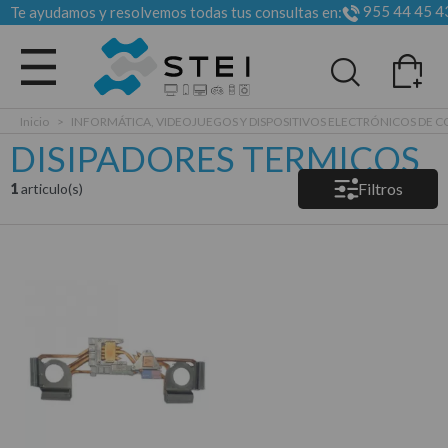
955 44 45 4
Te ayudamos y resolvemos todas tus consultas en:
Todas las categorias
Inicio
>
INFORMÁTICA, VIDEOJUEGOS Y DISPOSITIVOS ELECTRÓNICOS DE
DISIPADORES TERMICOS
Filtros
1
articulo(s)