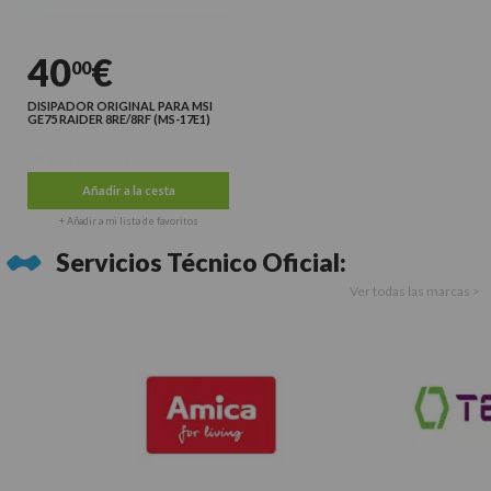
40
€
00
DISIPADOR ORIGINAL PARA MSI
GE75 RAIDER 8RE/8RF (MS-17E1)
Últimas unidades
Añadir a la cesta
+ Añadir a mi lista de favoritos
Servicios Técnico Oficial:
Ver todas las marcas >