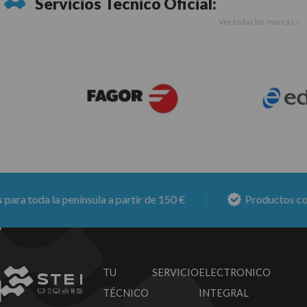
Servicios Técnico Oficial:
Ver todas las marcas >
ra toda la península a partir de 150 €
Productos con
TU SERVICIO
ELECTRONICO
TÉCNICO
INTEGRAL