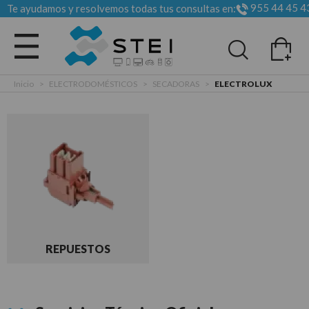
955 44 45 4
Te ayudamos y resolvemos todas tus consultas en:
Todas las categorias
Inicio
>
ELECTRODOMÉSTICOS
>
SECADORAS
>
ELECTROLUX
REPUESTOS