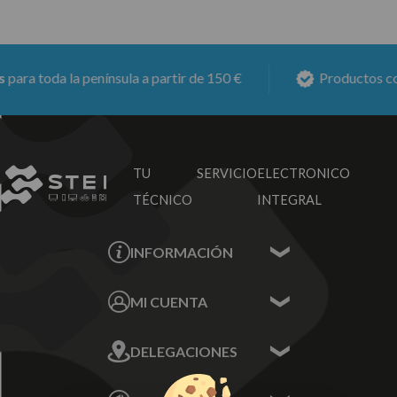
ra toda la península a partir de 150 €
Productos con
TU SERVICIO
ELECTRONICO
TÉCNICO
INTEGRAL
INFORMACIÓN
Contacta con nosotros
MI CUENTA
Sobre nosotros
Mis Datos
DELEGACIONES
Mis Direcciones
Mis Pedidos
Écija - Sevilla
Mis favoritos