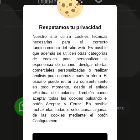
EMPRESA
Av. Plaza de Toros.
FAQ's
Local 3
Aviso Legal
Córdoba
Entregas y
C/ Ingeniero Iribarren,
Devoluciones
Respetamos tu privacidad
14
Política de Privacidad
Nuestro site utiliza cookies técnicas
Alzira - Valencia
Pago Seguro
necesarias para el correcto
C/ Esplugues, 135
Terminos y
funcionamiento del sitio web. Es posible
que además se utilicen otras categorías
Condiciones Generales
de cookies para personalizar la
Políticas de Cookies
experiencia de usuario, divulgar ofertas
comerciales personalizadas o realizar
análisis para optimizar nuestra oferta. El
usuario puede retirar su consentimiento
623 23 31 98
en todo momento, desde el enlace
«Política de cookies». También puede
Atendemos Whatsapp
aceptar todas las cookies pulsando el
botón Aceptar y Cerrar. Es posible
Contacto
955 44 45 43
/
955 44 45 44
rechazarlas todas o seleccionar algunas
de las cookies mediante el botón
info@steielectronica.com
Configuración.
Avenida Plaza de Toros,