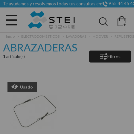
955 44 45 4
Te ayudamos y resolvemos todas tus consultas en:
Todas las categorias
Inicio
>
ELECTRODOMÉSTICOS
>
LAVADORAS
>
HOOVER
>
REPUESTOS
ABRAZADERAS
Filtros
1
articulo(s)
Usado