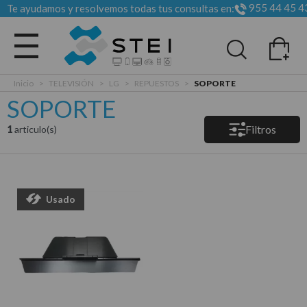
955 44 45 4
Te ayudamos y resolvemos todas tus consultas en:
Todas las categorias
Inicio
>
TELEVISIÓN
>
LG
>
REPUESTOS
>
SOPORTE
SOPORTE
Filtros
1
articulo(s)
Usado