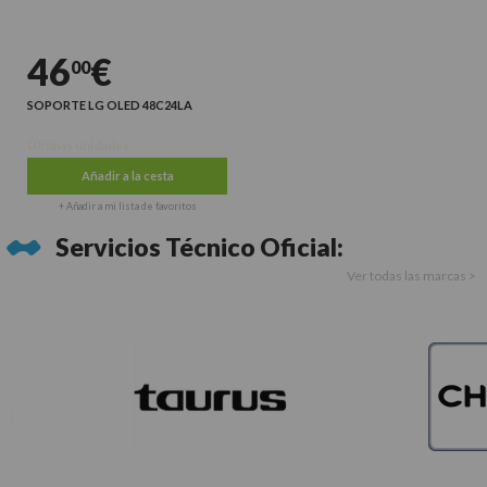
46
€
00
SOPORTE LG OLED 48C24LA
Últimas unidades
Añadir a la cesta
+ Añadir a mi lista de favoritos
Servicios Técnico Oficial:
Ver todas las marcas >