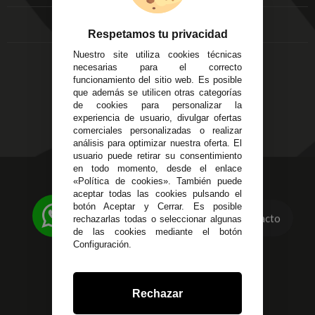
Local 3
Aviso Legal
Córdoba
Entregas y
Respetamos tu privacidad
C/ Ingeniero Iribarren,
Devoluciones
14
Nuestro site utiliza cookies técnicas
Política de Privacidad
Alzira - Valencia
necesarias para el correcto
Pago Seguro
funcionamiento del sitio web. Es posible
C/ Esplugues, 135
Terminos y
que además se utilicen otras categorías
Condiciones Generales
de cookies para personalizar la
experiencia de usuario, divulgar ofertas
Políticas de Cookies
comerciales personalizadas o realizar
análisis para optimizar nuestra oferta. El
usuario puede retirar su consentimiento
en todo momento, desde el enlace
623 23 31 98
«Política de cookies». También puede
aceptar todas las cookies pulsando el
Atendemos Whatsapp
botón Aceptar y Cerrar. Es posible
Contacto
rechazarlas todas o seleccionar algunas
955 44 45 43
/
955 44 45 44
de las cookies mediante el botón
Configuración.
info@steielectronica.com
Avenida Plaza de Toros,
Rechazar
Local 3 Écija (Sevilla)