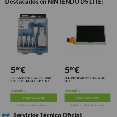
Destacados en
NINTENDO DS LITE:
5
€
5
€
00
00
CARGADOR DE COCHE PARA
LCD INFERIOR NINTENDO DS
NDS, NDSL, NDSi Y PSP 5 EN 1
LITE
Disponible
Disponible
Añadir a la cesta
Añadir a la cesta
+ Añadir a mi lista de favoritos
+ Añadir a mi lista de favoritos
Servicios Técnico Oficial: