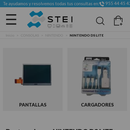
955 44 45 4
Te ayudamos y resolvemos todas tus consultas en:
Todas las categorias
Inicio
>
CONSOLAS
>
NINTENDO
>
NINTENDO DS LITE
PANTALLAS
CARGADORES