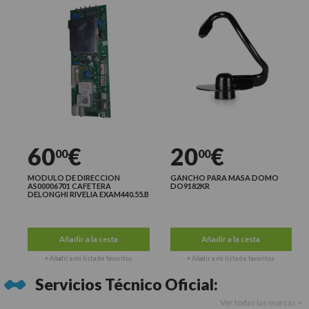
60
€
20
€
00
00
MODULO DE DIRECCION
GANCHO PARA MASA DOMO
AS00006701 CAFETERA
DO9182KR
DELONGHI RIVELIA EXAM440.55.B
Últimas unidades
Últimas unidades
Añadir a la cesta
Añadir a la cesta
+ Añadir a mi lista de favoritos
+ Añadir a mi lista de favoritos
Servicios Técnico Oficial:
Ver todas las marcas >