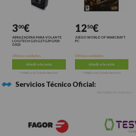
3
€
12
€
00
50
ABRAZADERA PARA VOLANTE
JUEGO WORLD OF WARCRAFT
LOGITECH G25 G27 G29 G920
PC
G923
Últimas unidades
Últimas unidades
Añadir a la cesta
Añadir a la cesta
+ Añadir a mi lista de favoritos
+ Añadir a mi lista de favoritos
Servicios Técnico Oficial:
Ver todas las marcas >