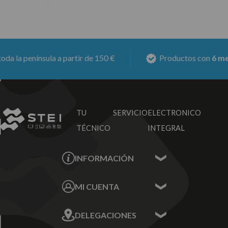
a península a partir de 150 €
Productos con
6 meses 
TU SERVICIO
ELECTRONICO
TÉCNICO
INTEGRAL
INFORMACIÓN
Contacta con nosotros
MI CUENTA
Sobre nosotros
Mis Datos
DELEGACIONES
Mis Direcciones