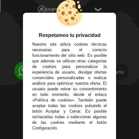
Mis Pedidos
Écija - Sevilla
Mis favoritos
EMPRESA
Av. Plaza de Toros.
FAQ's
Local 3
Aviso Legal
Córdoba
Entregas y
C/ Ingeniero Iribarren,
Devoluciones
Respetamos tu privacidad
14
Política de Privacidad
Nuestro site utiliza cookies técnicas
Alzira - Valencia
Pago Seguro
necesarias para el correcto
C/ Esplugues, 135
Terminos y
funcionamiento del sitio web. Es posible
que además se utilicen otras categorías
Condiciones Generales
de cookies para personalizar la
Políticas de Cookies
Contacto
experiencia de usuario, divulgar ofertas
comerciales personalizadas o realizar
análisis para optimizar nuestra oferta. El
usuario puede retirar su consentimiento
623 23 31 98
en todo momento, desde el enlace
«Política de cookies». También puede
Atendemos Whatsapp
aceptar todas las cookies pulsando el
botón Aceptar y Cerrar. Es posible
955 44 45 43
/
955 44 45 44
rechazarlas todas o seleccionar algunas
de las cookies mediante el botón
info@steielectronica.com
Configuración.