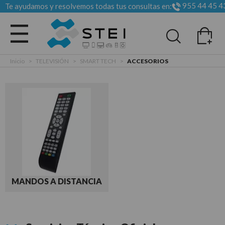
955 44 45 4
Te ayudamos y resolvemos todas tus consultas en:
Todas las categorias
Inicio
>
TELEVISIÓN
>
SMART TECH
>
ACCESORIOS
MANDOS A DISTANCIA