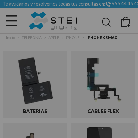
955 44 45 4
Te ayudamos y resolvemos todas tus consultas en:
Todas las categorias
Inicio
>
TELEFONÍA
>
APPLE
>
IPHONE
>
IPHONE XS MAX
BATERIAS
CABLES FLEX