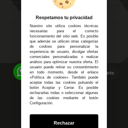
Local 3
Aviso Legal
Córdoba
Entregas y
C/ Ingeniero Iribarren,
Devoluciones
Respetamos tu privacidad
14
Política de Privacidad
Nuestro site utiliza cookies técnicas
Alzira - Valencia
Pago Seguro
necesarias para el correcto
C/ Esplugues, 135
Terminos y
funcionamiento del sitio web. Es posible
que además se utilicen otras categorías
Condiciones Generales
de cookies para personalizar la
Políticas de Cookies
experiencia de usuario, divulgar ofertas
comerciales personalizadas o realizar
análisis para optimizar nuestra oferta. El
usuario puede retirar su consentimiento
623 23 31 98
en todo momento, desde el enlace
Contacto
«Política de cookies». También puede
Atendemos Whatsapp
aceptar todas las cookies pulsando el
botón Aceptar y Cerrar. Es posible
955 44 45 43
/
955 44 45 44
rechazarlas todas o seleccionar algunas
de las cookies mediante el botón
info@steielectronica.com
Configuración.
Avenida Plaza de Toros,
Local 3 Écija (Sevilla)
Rechazar