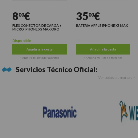
8
€
35
€
00
00
FLEX CONECTOR DE CARGA +
BATERIA APPLE IPHONE XS MAX
MICRO IPHONE XS MAX ORO
Disponible
Últimas unidades
Añadir a la cesta
Añadir a la cesta
+ Añadir a mi lista de favoritos
+ Añadir a mi lista de favoritos
Servicios Técnico Oficial:
Ver todas las marcas >