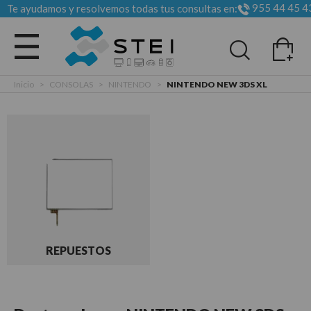
955 44 45 4
Te ayudamos y resolvemos todas tus consultas en:
Todas las categorias
Inicio
>
CONSOLAS
>
NINTENDO
>
NINTENDO NEW 3DS XL
REPUESTOS