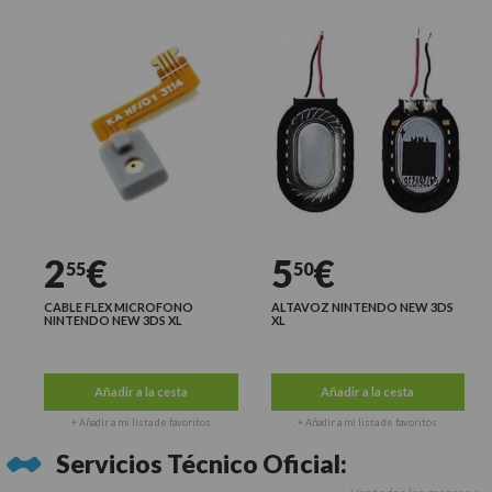
2
€
5
€
55
50
CABLE FLEX MICROFONO
ALTAVOZ NINTENDO NEW 3DS
NINTENDO NEW 3DS XL
XL
Últimas unidades
Últimas unidades
Añadir a la cesta
Añadir a la cesta
+ Añadir a mi lista de favoritos
+ Añadir a mi lista de favoritos
Servicios Técnico Oficial: