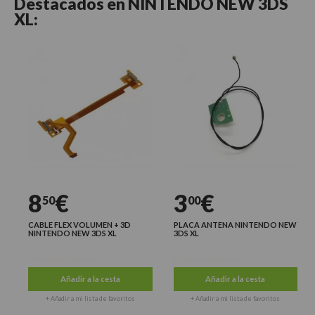
Destacados en
NINTENDO NEW 3DS
XL:
8
€
3
€
50
00
CABLE FLEX VOLUMEN + 3D
PLACA ANTENA NINTENDO NEW
NINTENDO NEW 3DS XL
3DS XL
Últimas unidades
Últimas unidades
Añadir a la cesta
Añadir a la cesta
+ Añadir a mi lista de favoritos
+ Añadir a mi lista de favoritos