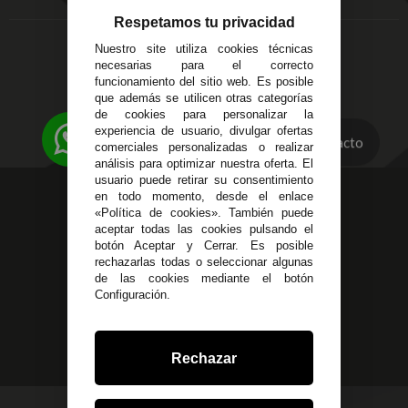
Entregas y
C/ Ingeniero Iribarren,
Devoluciones
Respetamos tu privacidad
14
Política de Privacidad
Nuestro site utiliza cookies técnicas
Alzira - Valencia
Pago Seguro
necesarias para el correcto
C/ Esplugues, 135
Terminos y
funcionamiento del sitio web. Es posible
que además se utilicen otras categorías
Condiciones Generales
de cookies para personalizar la
Políticas de Cookies
experiencia de usuario, divulgar ofertas
Contacto
comerciales personalizadas o realizar
análisis para optimizar nuestra oferta. El
usuario puede retirar su consentimiento
623 23 31 98
en todo momento, desde el enlace
«Política de cookies». También puede
Atendemos Whatsapp
aceptar todas las cookies pulsando el
botón Aceptar y Cerrar. Es posible
955 44 45 43
/
955 44 45 44
rechazarlas todas o seleccionar algunas
de las cookies mediante el botón
info@steielectronica.com
Configuración.
Avenida Plaza de Toros,
Local 3 Écija (Sevilla)
Rechazar