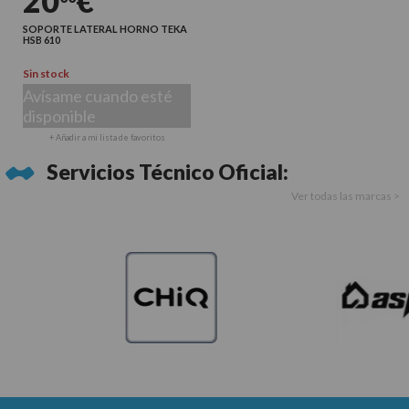
20
€
SOPORTE LATERAL HORNO TEKA
HSB 610
Sin stock
Avísame cuando esté
disponible
+ Añadir a mi lista de favoritos
Servicios Técnico Oficial:
Ver todas las marcas >