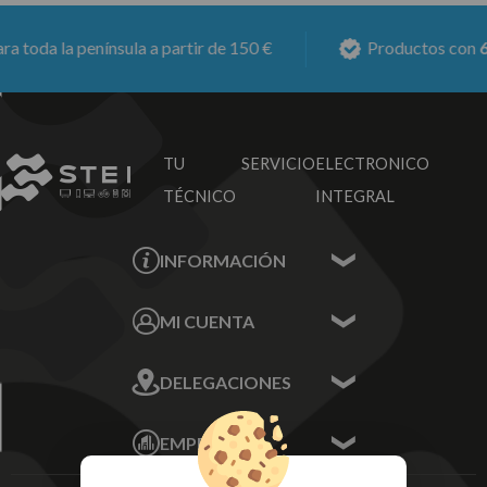
oda la península a partir de 150 €
Productos con
6 me
TU SERVICIO
ELECTRONICO
TÉCNICO
INTEGRAL
INFORMACIÓN
Contacta con nosotros
MI CUENTA
Sobre nosotros
Mis Datos
DELEGACIONES
Mis Direcciones
Mis Pedidos
Écija - Sevilla
Mis favoritos
EMPRESA
Av. Plaza de Toros.
FAQ's
Local 3
Aviso Legal