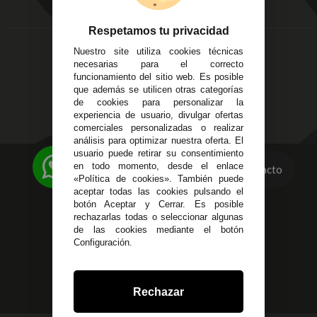
Córdoba
Entregas y
C/ Ingeniero Iribarren,
Devoluciones
Respetamos tu privacidad
14
Política de Privacidad
Nuestro site utiliza cookies técnicas
Alzira - Valencia
Pago Seguro
necesarias para el correcto
C/ Esplugues, 135
Terminos y
funcionamiento del sitio web. Es posible
que además se utilicen otras categorías
Condiciones Generales
de cookies para personalizar la
Políticas de Cookies
experiencia de usuario, divulgar ofertas
comerciales personalizadas o realizar
análisis para optimizar nuestra oferta. El
usuario puede retirar su consentimiento
623 23 31 98
en todo momento, desde el enlace
Contacto
«Política de cookies». También puede
Atendemos Whatsapp
aceptar todas las cookies pulsando el
botón Aceptar y Cerrar. Es posible
955 44 45 43
/
955 44 45 44
rechazarlas todas o seleccionar algunas
de las cookies mediante el botón
info@steielectronica.com
Configuración.
Avenida Plaza de Toros,
Local 3 Écija (Sevilla)
Rechazar