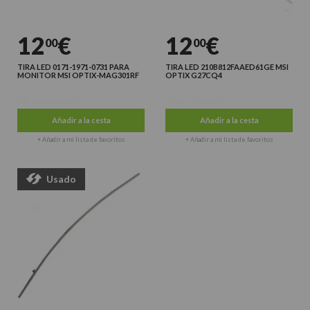
12
€
12
€
00
00
TIRA LED 0171-1971-0731 PARA
TIRA LED 210B812FAAED61GE MSI
MONITOR MSI OPTIX-MAG301RF
OPTIX G27CQ4
Últimas unidades
Últimas unidades
Añadir a la cesta
Añadir a la cesta
+ Añadir a mi lista de favoritos
+ Añadir a mi lista de favoritos
Usado