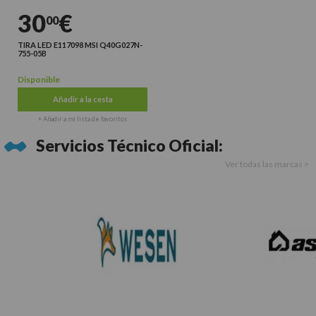
30
€
00
TIRA LED E117098 MSI Q40G027N-
755-05B
Disponible
Añadir a la cesta
+ Añadir a mi lista de favoritos
Servicios Técnico Oficial:
Ver todas las marcas >