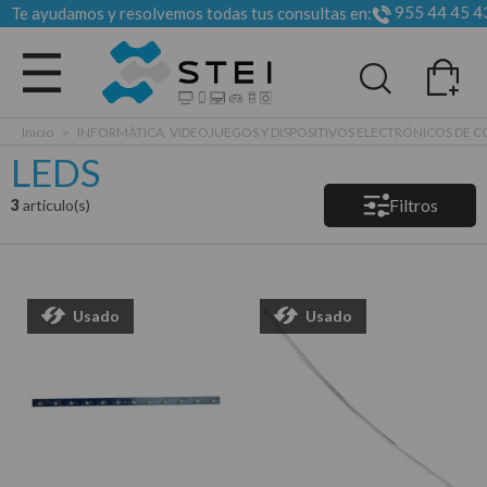
955 44 45 4
Te ayudamos y resolvemos todas tus consultas en:
Todas las categorias
Inicio
>
INFORMÁTICA, VIDEOJUEGOS Y DISPOSITIVOS ELECTRÓNICOS DE
LEDS
Filtros
3
articulo(s)
Usado
Usado