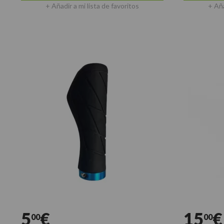
+ Añadir a mi lista de favoritos
+ Aña
5
€
15
€
00
00