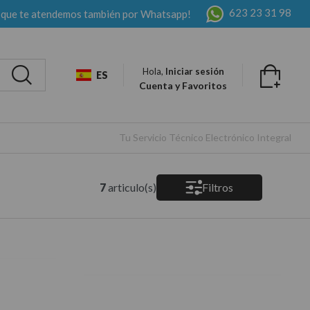
623 23 31 98
 que te atendemos también por Whatsapp!
Hola,
Iniciar sesión
ES
Cuenta y Favoritos
Tu Servicio Técnico Electrónico Integral
7
articulo(s)
Filtros