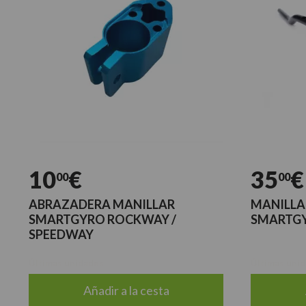
10
€
35
€
00
00
ABRAZADERA MANILLAR
MANILLA
SMARTGYRO ROCKWAY /
SMARTGY
SPEEDWAY
Últimas unidades
Últimas uni
Añadir a la cesta