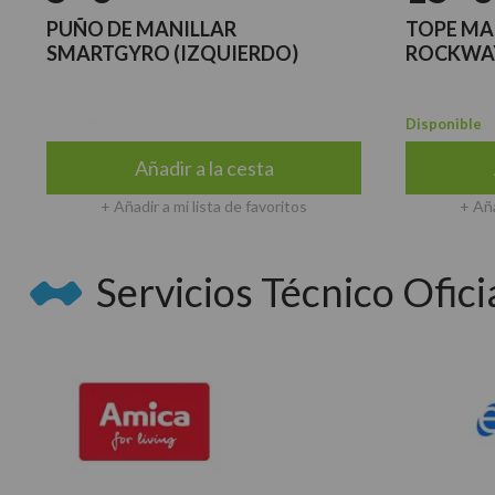
PUÑO DE MANILLAR
TOPE MA
SMARTGYRO (IZQUIERDO)
ROCKWAY
Últimas unidades
Disponible
Añadir a la cesta
+ Añadir a mi lista de favoritos
+ Aña
Servicios Técnico Oficia