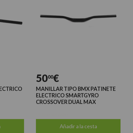
50
€
00
LECTRICO
MANILLAR TIPO BMX PATINETE
ELECTRICO SMARTGYRO
CROSSOVER DUAL MAX
Últimas unidades
a
Añadir a la cesta