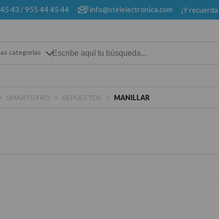
 45 43
/
955 44 45 44
info@steielectronica.com
¡Y recuerda
las categorias
>
>
>
SMARTGYRO
REPUESTOS
MANILLAR