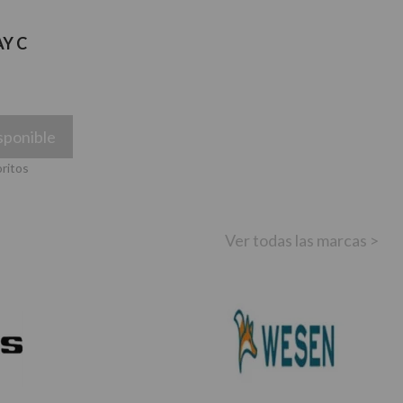
Y C
sponible
oritos
Ver todas las marcas >