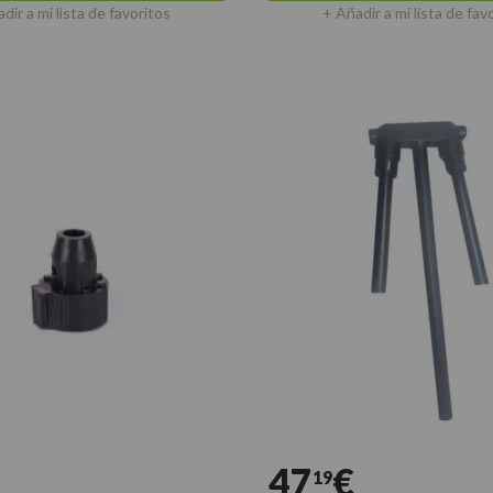
dir a mi lista de favoritos
+ Añadir a mi lista de fav
47
€
19