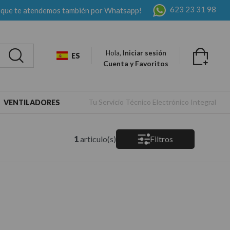
623 23 31 98
 que te atendemos también por Whatsapp!
Hola,
Iniciar sesión
ES
Cuenta y Favoritos
>
Tu Servicio Técnico Electrónico Integral
VENTILADORES
1
articulo(s)
Filtros