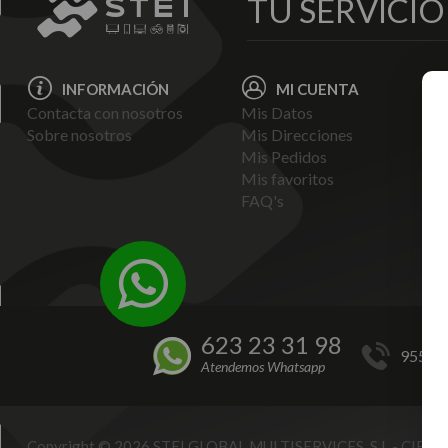
TU SERVICI
INFORMACIÓN
MI CUENTA
Contacta con nosotros
Mis Datos
Avi
Sobre nosotros
Mis Direcciones
Ent
Mis Pedidos
Pol
Mis favoritos
Pag
FAQ's
Ter
Con
Pol
623 23 31 98
955 44
Atendemos Whatsapp
Copyright © 2026 STEI GLOBAL MULTISERVICES, S.L - CIF B9