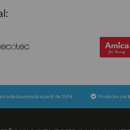
l:
 la península a partir de 150 €
Productos con
6 meses