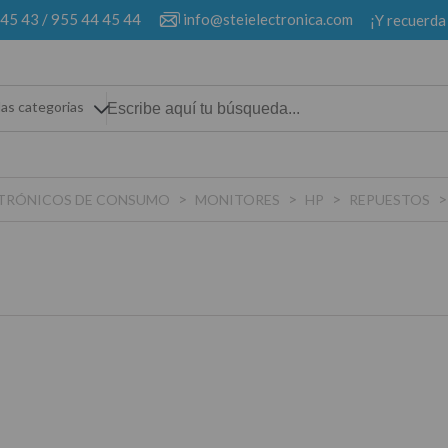
 45 43
/
955 44 45 44
info@steielectronica.com
¡Y recuerda
las categorias
>
>
>
ECTRÓNICOS DE CONSUMO
MONITORES
HP
REPUESTOS