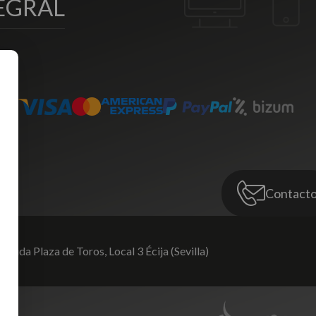
EGRAL
Contact
venida Plaza de Toros,
Local 3 Écija (Sevilla)