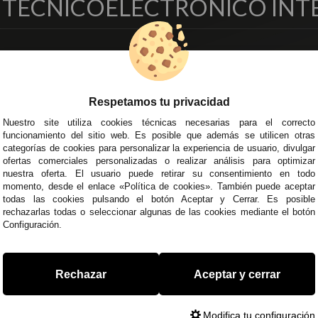
O TÉCNICO
ELECTRONICO INT
EMPRESA
DELEGACIONES
so Legal
Écija - Sevilla
regas y Devoluciones
Av. Plaza de Toros. Local 3
Respetamos tu privacidad
ítica de Privacidad
Córdoba
Nuestro site utiliza cookies técnicas necesarias para el correcto
o Seguro
C/ Ingeniero Iribarren, 14
funcionamiento del sitio web. Es posible que además se utilicen otras
minos y
Alzira - Valencia
categorías de cookies para personalizar la experiencia de usuario, divulgar
diciones Generales
C/ Esplugues, 135
ofertas comerciales personalizadas o realizar análisis para optimizar
íticas de Cookies
nuestra oferta. El usuario puede retirar su consentimiento en todo
momento, desde el enlace «Política de cookies». También puede aceptar
todas las cookies pulsando el botón Aceptar y Cerrar. Es posible
rechazarlas todas o seleccionar algunas de las cookies mediante el botón
Configuración.
 45 43
/
955 44 45 44
info@steielectronica.com
A
Rechazar
Aceptar y cerrar
Modifica tu configuración
0373093. info@steielectronica.com