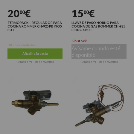
20
€
15
€
00
00
TERMOPACK + REGULADOR PARA
LLAVE DE PASO HORNO PARA
COCINA ROMMER CH-925 PB INOX
COCINA DE GAS ROMMER CH-925
BUT
PB INOX BUT
Sin stock
Últimas unidades
Avísame cuando esté
Añadir a la cesta
disponible
+ Añadir a mi lista de favoritos
+ Añadir a mi lista de favoritos