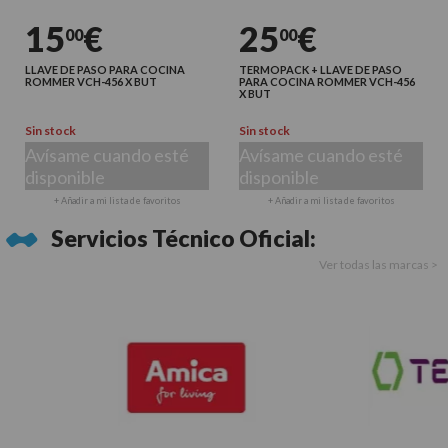
15
€
25
€
00
00
LLAVE DE PASO PARA COCINA
TERMOPACK + LLAVE DE PASO
ROMMER VCH-456 X BUT
PARA COCINA ROMMER VCH-456
X BUT
Sin stock
Sin stock
Avísame cuando esté
Avísame cuando esté
disponible
disponible
+ Añadir a mi lista de favoritos
+ Añadir a mi lista de favoritos
Servicios Técnico Oficial:
Ver todas las marcas >