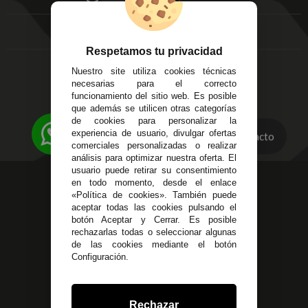
FAQ's
Local 3
Aviso Legal
Córdoba
Entregas y
C/ Ingeniero Iribarren,
Devoluciones
Respetamos tu privacidad
14
Política de Privacidad
Nuestro site utiliza cookies técnicas
Alzira - Valencia
Pago Seguro
necesarias para el correcto
C/ Esplugues, 135
Terminos y
funcionamiento del sitio web. Es posible
que además se utilicen otras categorías
Condiciones Generales
de cookies para personalizar la
Políticas de Cookies
experiencia de usuario, divulgar ofertas
Contacto
comerciales personalizadas o realizar
análisis para optimizar nuestra oferta. El
usuario puede retirar su consentimiento
623 23 31 98
en todo momento, desde el enlace
«Política de cookies». También puede
Atendemos Whatsapp
aceptar todas las cookies pulsando el
botón Aceptar y Cerrar. Es posible
955 44 45 43
/
955 44 45 44
rechazarlas todas o seleccionar algunas
de las cookies mediante el botón
info@steielectronica.com
Configuración.
Avenida Plaza de Toros,
Local 3 Écija (Sevilla)
Rechazar