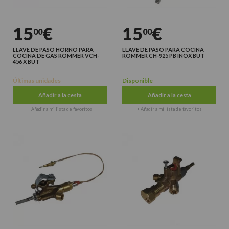
15
€
15
€
00
00
LLAVE DE PASO HORNO PARA
LLAVE DE PASO PARA COCINA
COCINA DE GAS ROMMER VCH-
ROMMER CH-925 PB INOX BUT
456 X BUT
Últimas unidades
Disponible
Añadir a la cesta
Añadir a la cesta
+ Añadir a mi lista de favoritos
+ Añadir a mi lista de favoritos