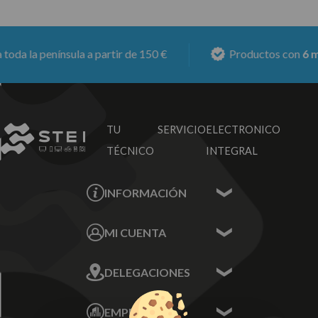
 la península a partir de 150 €
Productos con
6 meses
TU SERVICIO
ELECTRONICO
TÉCNICO
INTEGRAL
INFORMACIÓN
Contacta con nosotros
MI CUENTA
Sobre nosotros
Mis Datos
DELEGACIONES
Mis Direcciones
Mis Pedidos
Écija - Sevilla
Mis favoritos
EMPRESA
Av. Plaza de Toros.