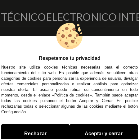
O TÉCNICO
ELECTRONICO INT
EMPRESA
DELEGACIONES
so Legal
Écija - Sevilla
regas y Devoluciones
Av. Plaza de Toros. Local 3
Respetamos tu privacidad
ítica de Privacidad
Córdoba
Nuestro site utiliza cookies técnicas necesarias para el correcto
o Seguro
C/ Ingeniero Iribarren, 14
funcionamiento del sitio web. Es posible que además se utilicen otras
minos y
Alzira - Valencia
categorías de cookies para personalizar la experiencia de usuario, divulgar
diciones Generales
C/ Esplugues, 135
ofertas comerciales personalizadas o realizar análisis para optimizar
íticas de Cookies
nuestra oferta. El usuario puede retirar su consentimiento en todo
momento, desde el enlace «Política de cookies». También puede aceptar
todas las cookies pulsando el botón Aceptar y Cerrar. Es posible
rechazarlas todas o seleccionar algunas de las cookies mediante el botón
Configuración.
 45 43
/
955 44 45 44
info@steielectronica.com
A
Rechazar
Aceptar y cerrar