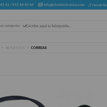
 45 43
/
955 44 45 44
info@steielectronica.com
¡Y recuerda
las categorias
>
>
REPUESTOS
CORREAS