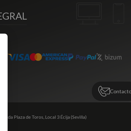
EGRAL
Contact
venida Plaza de Toros,
Local 3 Écija (Sevilla)