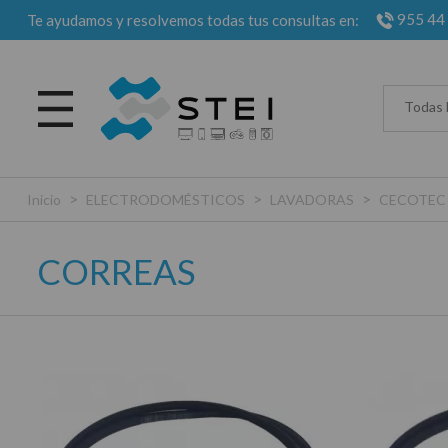
955 44
Te ayudamos y resolvemos todas tus consultas en:
Todas 
>
>
>
Inicio
ELECTRODOMÉSTICOS
LAVADORAS
CECOTEC
CORREAS