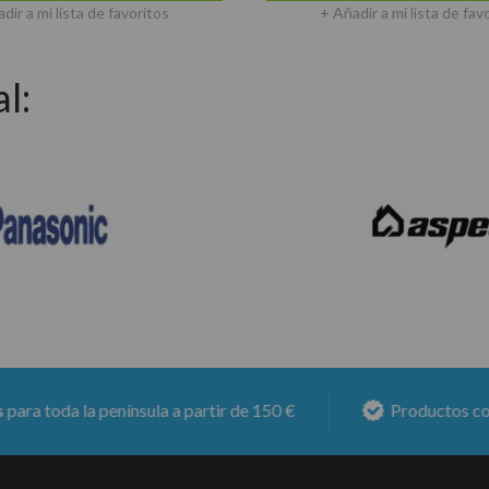
dir a mi lista de favoritos
+ Añadir a mi lista de fav
l:
a la península a partir de 150 €
Productos con
6 mese