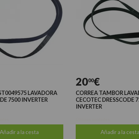
20
€
00
ST0049575 LAVADORA
CORREA TAMBOR LAV
DE 7500 INVERTER
CECOTEC DRESSCODE 7
INVERTER
dades
Últimas unidades
Añadir a la cesta
Añadir a la cest