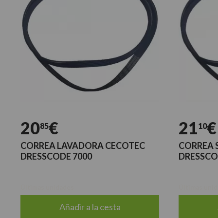
20
€
21
€
85
10
CORREA LAVADORA CECOTEC
CORREA 
DRESSCODE 7000
DRESSCO
Últimas unidades
Últimas uni
Añadir a la cesta