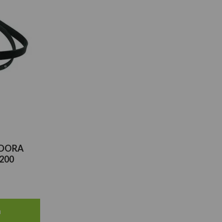
ADORA
200
a