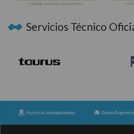
+ Añadir a mi lista de favoritos
+ Aña
Servicios Técnico Oficia
Nuestras
instalaciones
Envió Expresss
para tod