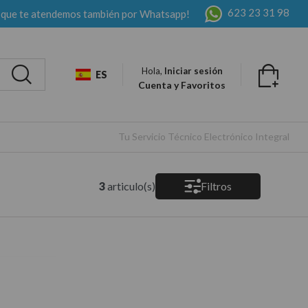
623 23 31 98
 que te atendemos también por Whatsapp!
Hola,
Iniciar sesión
ES
Cuenta y Favoritos
Tu Servicio Técnico Electrónico Integral
3
articulo(s)
Filtros