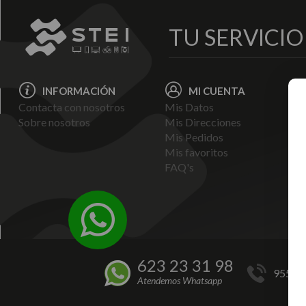
TU SERVICI
INFORMACIÓN
MI CUENTA
Contacta con nosotros
Mis Datos
Avi
Sobre nosotros
Mis Direcciones
Ent
Mis Pedidos
Pol
Mis favoritos
Pag
FAQ's
Ter
Con
Pol
623 23 31 98
955 44
Atendemos Whatsapp