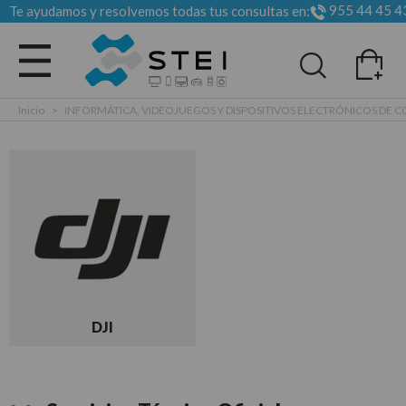
955 44 45 4
Te ayudamos y resolvemos todas tus consultas en:
Todas las categorias
Inicio
>
INFORMÁTICA, VIDEOJUEGOS Y DISPOSITIVOS ELECTRÓNICOS DE
DJI