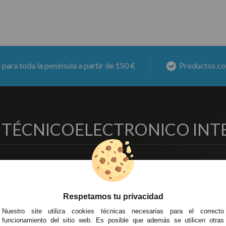
la península a partir de 150 €
Productos con
6 meses 
O TÉCNICO
ELECTRONICO INT
EMPRESA
DELEGACIONES
so Legal
Écija - Sevilla
regas y Devoluciones
Av. Plaza de Toros. Local 3
Respetamos tu privacidad
ítica de Privacidad
Córdoba
Nuestro site utiliza cookies técnicas necesarias para el correcto
o Seguro
C/ Ingeniero Iribarren, 14
funcionamiento del sitio web. Es posible que además se utilicen otras
minos y
Alzira - Valencia