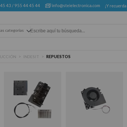
 45 43
/
955 44 45 44
info@steielectronica.com
¡Y recuerda
las categorias
>
>
DUCCIÓN
INDESIT
REPUESTOS