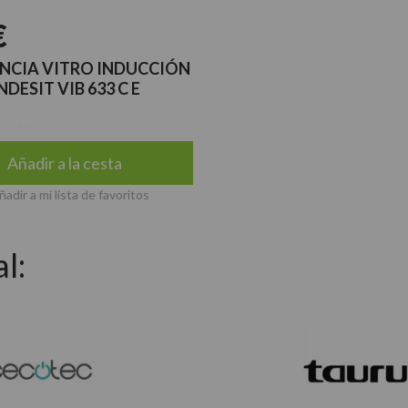
€
ENCIA VITRO INDUCCIÓN
NDESIT VIB 633 C E
idades
Añadir a la cesta
ñadir a mi lista de favoritos
l: