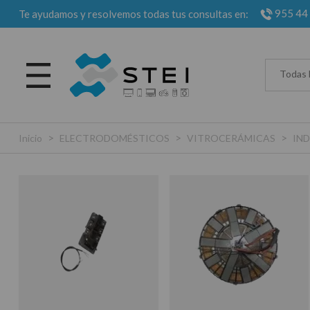
955 44
Te ayudamos y resolvemos todas tus consultas en:
Todas 
>
>
>
Inicio
ELECTRODOMÉSTICOS
VITROCERÁMICAS
IN