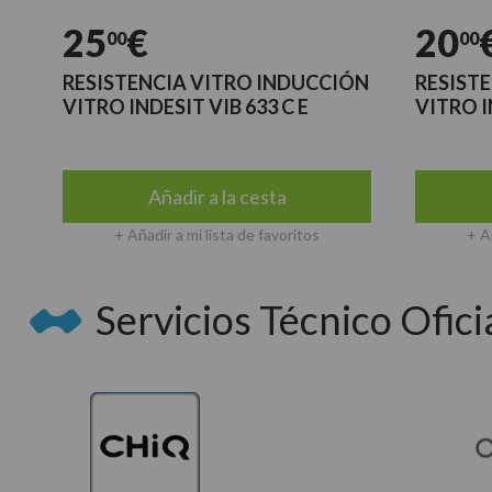
25
€
20
00
00
RESISTENCIA VITRO INDUCCIÓN
RESIST
VITRO INDESIT VIB 633 C E
VITRO I
Últimas unidades
Últimas un
Añadir a la cesta
+ Añadir a mi lista de favoritos
+ A
Servicios Técnico Oficia