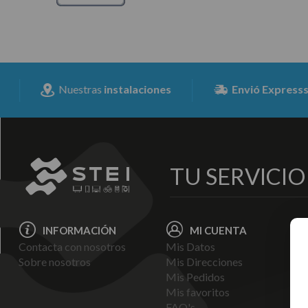
Nuestras
instalaciones
Envió Expresss
para toda 
TU SERVICI
INFORMACIÓN
MI CUENTA
Contacta con nosotros
Mis Datos
Avi
Sobre nosotros
Mis Direcciones
Ent
Mis Pedidos
Pol
Mis favoritos
Pag
FAQ's
Ter