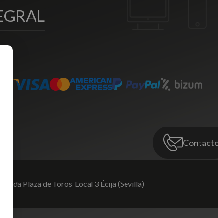
EGRAL
Contact
venida Plaza de Toros,
Local 3 Écija (Sevilla)