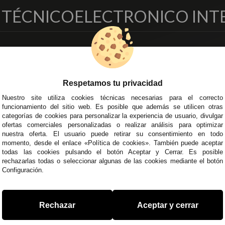
O TÉCNICO
ELECTRONICO INT
EMPRESA
DELEGACIONES
so Legal
Écija - Sevilla
regas y Devoluciones
Av. Plaza de Toros. Local 3
Respetamos tu privacidad
ítica de Privacidad
Córdoba
Nuestro site utiliza cookies técnicas necesarias para el correcto
o Seguro
C/ Ingeniero Iribarren, 14
funcionamiento del sitio web. Es posible que además se utilicen otras
minos y
Alzira - Valencia
categorías de cookies para personalizar la experiencia de usuario, divulgar
diciones Generales
C/ Esplugues, 135
ofertas comerciales personalizadas o realizar análisis para optimizar
íticas de Cookies
nuestra oferta. El usuario puede retirar su consentimiento en todo
momento, desde el enlace «Política de cookies». También puede aceptar
todas las cookies pulsando el botón Aceptar y Cerrar. Es posible
rechazarlas todas o seleccionar algunas de las cookies mediante el botón
Configuración.
 45 43
/
955 44 45 44
info@steielectronica.com
A
Rechazar
Aceptar y cerrar