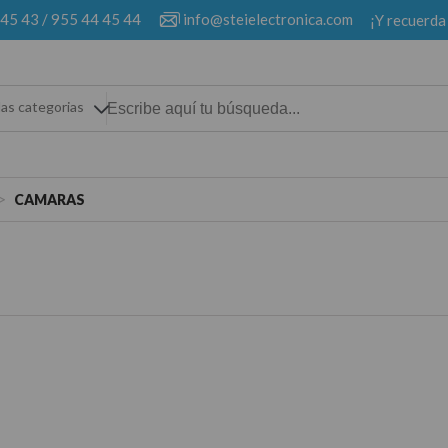
 45 43
/
955 44 45 44
info@steielectronica.com
¡Y recuerda
las categorias
>
CAMARAS