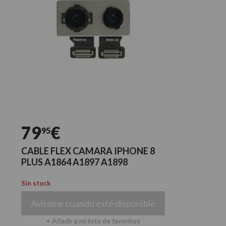
79
€
95
CABLE FLEX CAMARA IPHONE 8
PLUS A1864 A1897 A1898
Sin stock
Avísame cuando esté disponible
+ Añadir a mi lista de favoritos