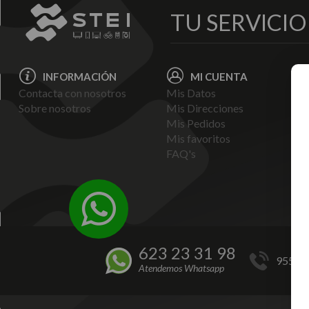
TU SERVICI
INFORMACIÓN
MI CUENTA
Contacta con nosotros
Mis Datos
Avi
Sobre nosotros
Mis Direcciones
Ent
Mis Pedidos
Pol
Mis favoritos
Pag
FAQ's
Ter
Con
Pol
623 23 31 98
955 44
Atendemos Whatsapp