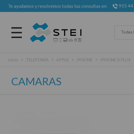
955 44
Te ayudamos y resolvemos todas tus consultas en:
Todas 
>
>
>
>
Inicio
TELEFONÍA
APPLE
IPHONE
IPHONE 8 PLUS
CAMARAS