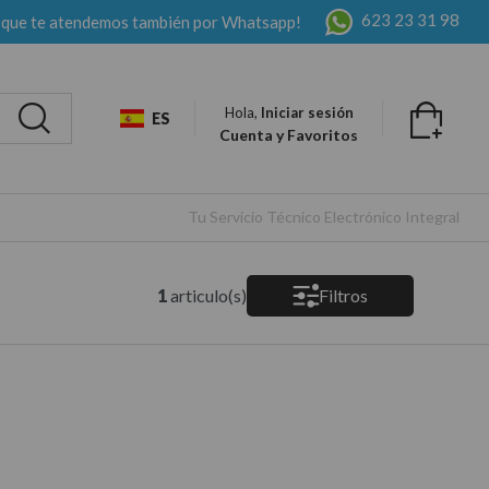
623 23 31 98
 que te atendemos también por Whatsapp!
Hola,
Iniciar sesión
ES
Cuenta y Favoritos
Tu Servicio Técnico Electrónico Integral
1
articulo(s)
Filtros