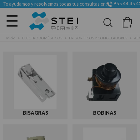
955 44 45 4
Te ayudamos y resolvemos todas tus consultas en:
Todas las categorias
Inicio
>
ELECTRODOMÉSTICOS
>
FRIGORÍFICOS Y CONGELADORES
>
AE
BISAGRAS
BOBINAS