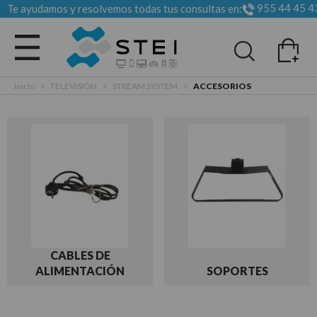
955 44 45 4
Te ayudamos y resolvemos todas tus consultas en:
Todas las categorias
Inicio
>
TELEVISIÓN
>
STREAM SYSTEM
>
ACCESORIOS
CABLES DE
ALIMENTACIÓN
SOPORTES