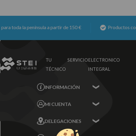
a toda la península a partir de 150 €
Productos con
6
TU SERVICIO
ELECTRONICO
TÉCNICO
INTEGRAL
INFORMACIÓN
Contacta con nosotros
MI CUENTA
Sobre nosotros
Mis Datos
DELEGACIONES
Mis Direcciones
Mis Pedidos
Écija - Sevilla
Mis favoritos