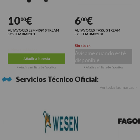
10
€
6
€
00
00
ALTAVOCES LSM-4094 STREAM
ALTAVOCES TASSJ STREAM
SYSTEM BM32C1
SYSTEM BM32L81
Sin stock
Últimas unidades
Avísame cuando esté
Añadir a la cesta
disponible
+ Añadir a mi lista de favoritos
+ Añadir a mi lista de favoritos
Servicios Técnico Oficial:
Ver todas las marcas >