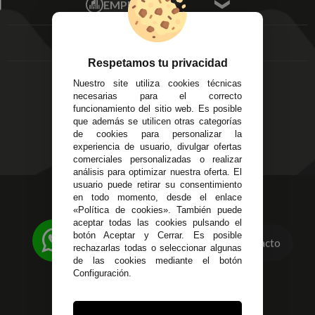
EMPRESA
Av. Plaza de Toros.
FAQ's
Local 3
Aviso Legal
Córdoba
Entregas y
C/ Ingeniero Iribarren,
Devoluciones
Respetamos tu privacidad
14
Política de Privacidad
Nuestro site utiliza cookies técnicas
Alzira - Valencia
Pago Seguro
necesarias para el correcto
C/ Esplugues, 135
Terminos y
funcionamiento del sitio web. Es posible
que además se utilicen otras categorías
Condiciones Generales
de cookies para personalizar la
Políticas de Cookies
experiencia de usuario, divulgar ofertas
comerciales personalizadas o realizar
análisis para optimizar nuestra oferta. El
usuario puede retirar su consentimiento
623 23 31 98
en todo momento, desde el enlace
«Política de cookies». También puede
Atendemos Whatsapp
aceptar todas las cookies pulsando el
botón Aceptar y Cerrar. Es posible
Contacto
955 44 45 43
/
955 44 45 44
rechazarlas todas o seleccionar algunas
de las cookies mediante el botón
info@steielectronica.com
Configuración.
Avenida Plaza de Toros,