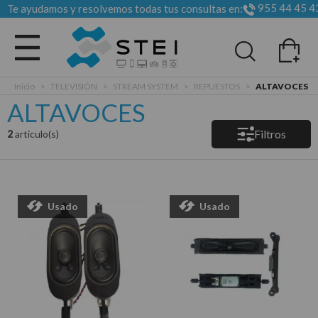
955 44 45 4
Te ayudamos y resolvemos todas tus consultas en:
Todas las categorias
Inicio
>
TELEVISIÓN
>
STREAM SYSTEM
>
REPUESTOS
>
ALTAVOCES
ALTAVOCES
Filtros
2
articulo(s)
Usado
Usado