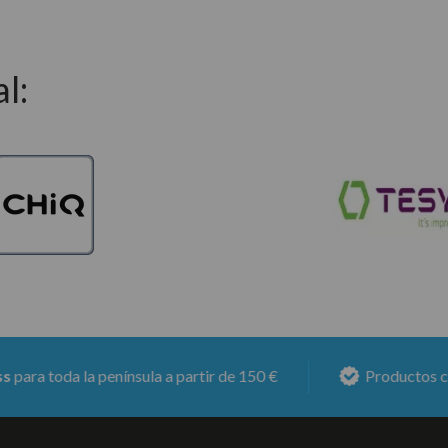
l:
oda la península a partir de 150 €
Productos con
6 me