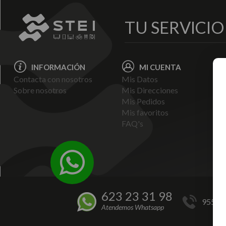
TU SERVICI
INFORMACIÓN
MI CUENTA
Contacta con nosotros
Mis Datos
Avi
Sobre nosotros
Mis Direcciones
Ent
Mis Pedidos
Pol
Mis favoritos
Pag
FAQ's
Ter
Con
Pol
623 23 31 98
955 44
Atendemos Whatsapp