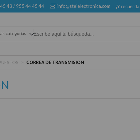
 45 43
/
955 44 45 44
info@steielectronica.com
¡Y recuerda
las categorias
>
PUESTOS
CORREA DE TRANSMISION
ON