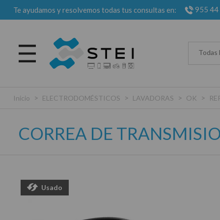
955 44
Te ayudamos y resolvemos todas tus consultas en:
Todas 
>
>
>
>
Inicio
ELECTRODOMÉSTICOS
LAVADORAS
OK
RE
CORREA DE TRANSMISI
Usado