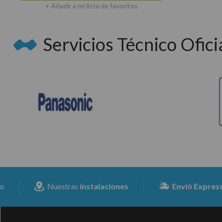
+ Añadir a mi lista de favoritos
Servicios Técnico Oficia
Nuestras
instalaciones
Envió Expresss
para t