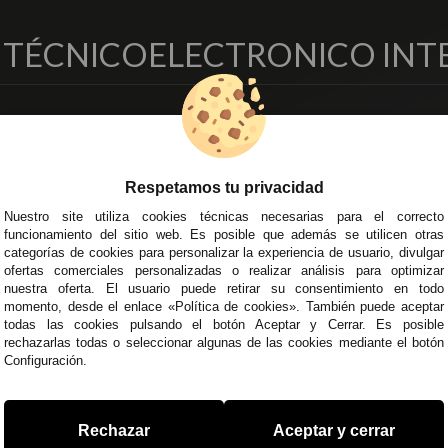
O TÉCNICO
ELECTRONICO INT
EMPRESA
DELEGACIONES
so Legal
Écija - Sevilla
regas y Devoluciones
Av. Plaza de Toros. Local 3
Respetamos tu privacidad
ítica de Privacidad
Córdoba
Nuestro site utiliza cookies técnicas necesarias para el correcto
o Seguro
C/ Ingeniero Iribarren, 14
funcionamiento del sitio web. Es posible que además se utilicen otras
minos y
Alzira - Valencia
categorías de cookies para personalizar la experiencia de usuario, divulgar
diciones Generales
C/ Esplugues, 135
ofertas comerciales personalizadas o realizar análisis para optimizar
íticas de Cookies
nuestra oferta. El usuario puede retirar su consentimiento en todo
momento, desde el enlace «Política de cookies». También puede aceptar
todas las cookies pulsando el botón Aceptar y Cerrar. Es posible
rechazarlas todas o seleccionar algunas de las cookies mediante el botón
Configuración.
 45 43
/
955 44 45 44
info@steielectronica.com
A
Rechazar
Aceptar y cerrar