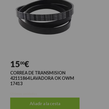
15
€
00
CORREA DE TRANSMISION
42111864 LAVADORA OK OWM
17413
Últimas unidades
Añadir a la cesta