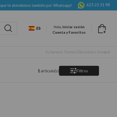
623 23 31 98
 que te atendemos también por Whatsapp!
Hola,
Iniciar sesión
ES
Cuenta y Favoritos
Tu Servicio Técnico Electrónico Integral
1
articulo(s)
Filtros