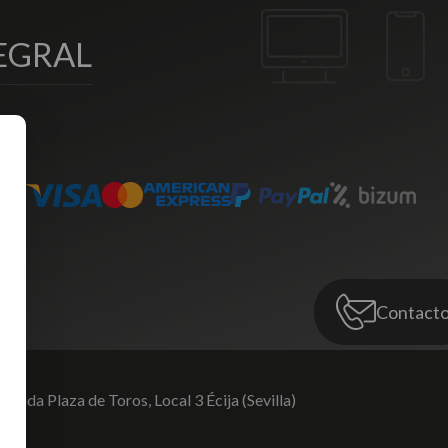
EGRAL
Contact
venida Plaza de Toros,
Local 3 Écija (Sevilla)