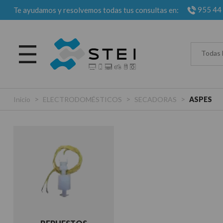
955 44
Te ayudamos y resolvemos todas tus consultas en:
Todas 
>
>
>
Inicio
ELECTRODOMÉSTICOS
SECADORAS
ASPES