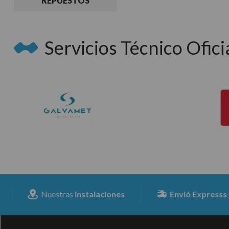
REPUESTOS
Servicios Técnico Oficia
Nuestras
instalaciones
Envió Expresss
para to