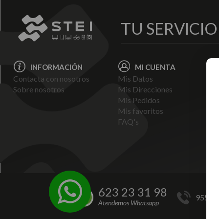
TU SERVICI
INFORMACIÓN
MI CUENTA
Contacta con nosotros
Mis Datos
Avi
Sobre nosotros
Mis Direcciones
Ent
Mis Pedidos
Pol
Mis favoritos
Pag
FAQ's
Ter
Con
Pol
623 23 31 98
955 44
Atendemos Whatsapp