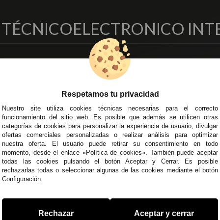
O TÉCNICO
ELECTRONICO INT
EMPRESA
DELEGACIONES
so Legal
Écija - Sevilla
regas y Devoluciones
Av. Plaza de Toros. Local 3
Respetamos tu privacidad
ítica de Privacidad
Córdoba
Nuestro site utiliza cookies técnicas necesarias para el correcto
o Seguro
C/ Ingeniero Iribarren, 14
funcionamiento del sitio web. Es posible que además se utilicen otras
minos y
Alzira - Valencia
categorías de cookies para personalizar la experiencia de usuario, divulgar
diciones Generales
C/ Esplugues, 135
ofertas comerciales personalizadas o realizar análisis para optimizar
íticas de Cookies
nuestra oferta. El usuario puede retirar su consentimiento en todo
momento, desde el enlace «Política de cookies». También puede aceptar
todas las cookies pulsando el botón Aceptar y Cerrar. Es posible
rechazarlas todas o seleccionar algunas de las cookies mediante el botón
Configuración.
 45 43
/
955 44 45 44
info@steielectronica.com
A
Rechazar
Aceptar y cerrar