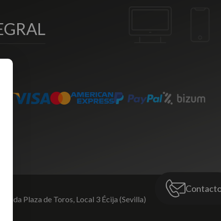
EGRAL
Contact
venida Plaza de Toros,
Local 3 Écija (Sevilla)