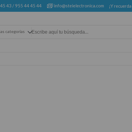
 45 43
/
955 44 45 44
info@steielectronica.com
¡Y recuerda
las categorias