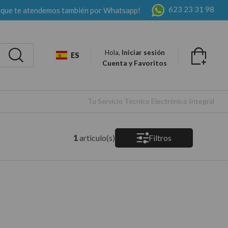
623 23 31 98
 que te atendemos también por Whatsapp!
Hola,
Iniciar sesión
ES
Cuenta y Favoritos
Tu Servicio Técnico Electrónico Integral
1
articulo(s)
Filtros