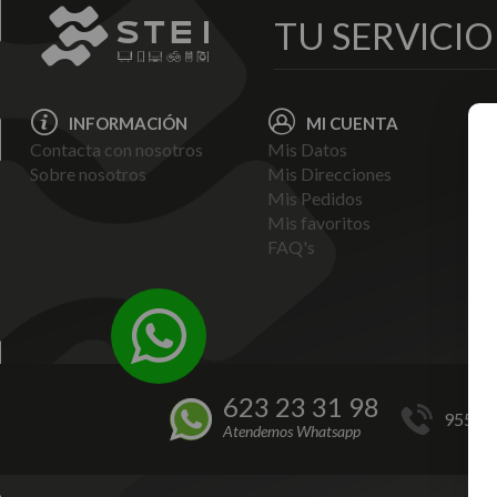
TU SERVICI
INFORMACIÓN
MI CUENTA
Contacta con nosotros
Mis Datos
Avi
Sobre nosotros
Mis Direcciones
Ent
Mis Pedidos
Pol
Mis favoritos
Pag
FAQ's
Ter
Con
Pol
623 23 31 98
955 44
Atendemos Whatsapp