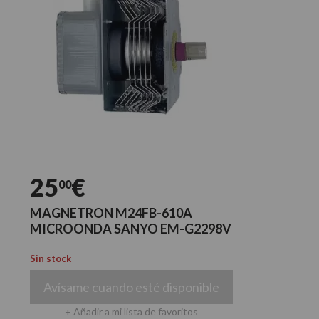
25
€
00
MAGNETRON M24FB-610A
MICROONDA SANYO EM-G2298V
Sin stock
Avísame cuando esté disponible
+ Añadir a mi lista de favoritos