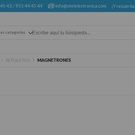
 45 43
/
955 44 45 44
info@steielectronica.com
¡Y recuerda
las categorias
>
>
REPUESTOS
MAGNETRONES