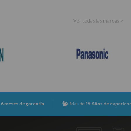
Ver todas las marcas >
s de garantía
Mas de
15 Años de experiencia