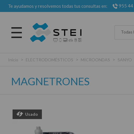
955 44
Te ayudamos y resolvemos todas tus consultas en:
Todas 
>
>
>
Inicio
ELECTRODOMÉSTICOS
MICROONDAS
SANYO
MAGNETRONES
Usado