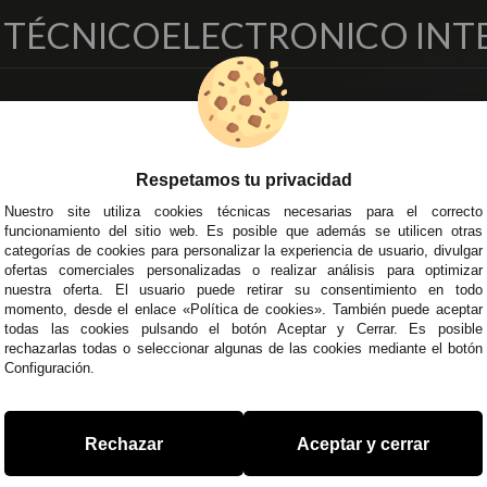
O TÉCNICO
ELECTRONICO INT
EMPRESA
DELEGACIONES
so Legal
Écija - Sevilla
regas y Devoluciones
Av. Plaza de Toros. Local 3
Respetamos tu privacidad
ítica de Privacidad
Córdoba
Nuestro site utiliza cookies técnicas necesarias para el correcto
o Seguro
C/ Ingeniero Iribarren, 14
funcionamiento del sitio web. Es posible que además se utilicen otras
minos y
Alzira - Valencia
categorías de cookies para personalizar la experiencia de usuario, divulgar
diciones Generales
C/ Esplugues, 135
ofertas comerciales personalizadas o realizar análisis para optimizar
íticas de Cookies
nuestra oferta. El usuario puede retirar su consentimiento en todo
momento, desde el enlace «Política de cookies». También puede aceptar
todas las cookies pulsando el botón Aceptar y Cerrar. Es posible
rechazarlas todas o seleccionar algunas de las cookies mediante el botón
Configuración.
 45 43
/
955 44 45 44
info@steielectronica.com
A
Rechazar
Aceptar y cerrar