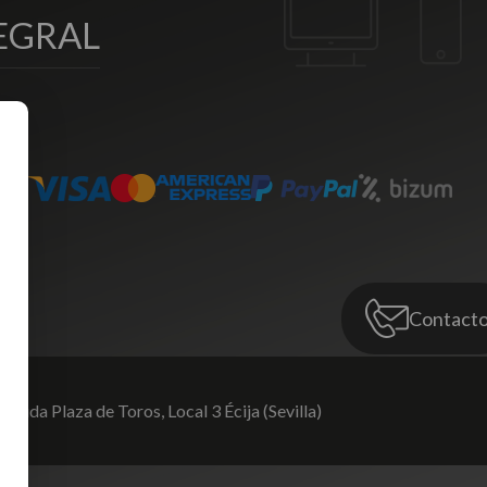
EGRAL
Contact
venida Plaza de Toros,
Local 3 Écija (Sevilla)