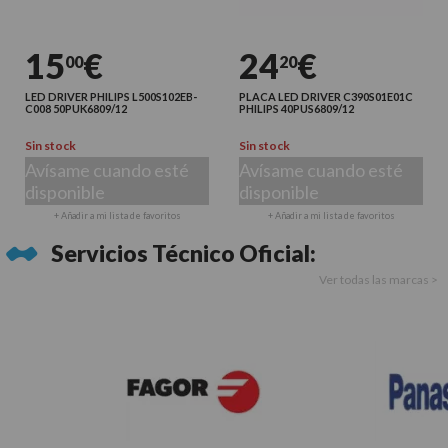
15
€
24
€
00
20
LED DRIVER PHILIPS L500S102EB-
PLACA LED DRIVER C390S01E01C
C008 50PUK6809/12
PHILIPS 40PUS6809/12
Sin stock
Sin stock
Avísame cuando esté
Avísame cuando esté
disponible
disponible
+ Añadir a mi lista de favoritos
+ Añadir a mi lista de favoritos
Servicios Técnico Oficial:
Ver todas las marcas >