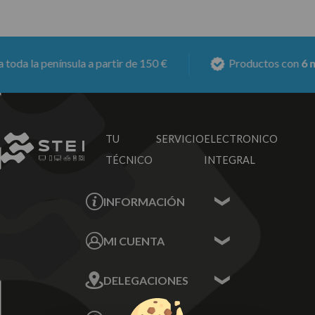
a la península a partir de 150 €
Productos con
6 mes
TU SERVICIO
ELECTRONICO
TÉCNICO
INTEGRAL
INFORMACIÓN
Contacta con nosotros
MI CUENTA
Sobre nosotros
Mis Datos
DELEGACIONES
Mis Direcciones
Mis Pedidos
Écija - Sevilla
Mis favoritos