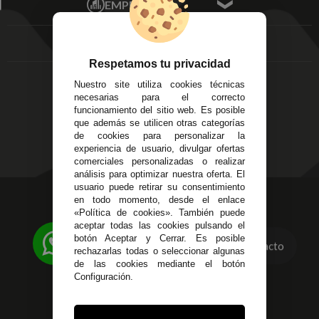
EMPRESA
Av. Plaza de Toros.
FAQ's
Local 3
Aviso Legal
Córdoba
Entregas y
C/ Ingeniero Iribarren,
Devoluciones
Respetamos tu privacidad
14
Política de Privacidad
Nuestro site utiliza cookies técnicas
Alzira - Valencia
Pago Seguro
necesarias para el correcto
C/ Esplugues, 135
Terminos y
funcionamiento del sitio web. Es posible
que además se utilicen otras categorías
Condiciones Generales
de cookies para personalizar la
Políticas de Cookies
experiencia de usuario, divulgar ofertas
comerciales personalizadas o realizar
análisis para optimizar nuestra oferta. El
usuario puede retirar su consentimiento
623 23 31 98
en todo momento, desde el enlace
«Política de cookies». También puede
Atendemos Whatsapp
aceptar todas las cookies pulsando el
botón Aceptar y Cerrar. Es posible
Contacto
955 44 45 43
/
955 44 45 44
rechazarlas todas o seleccionar algunas
de las cookies mediante el botón
info@steielectronica.com
Configuración.
Avenida Plaza de Toros,