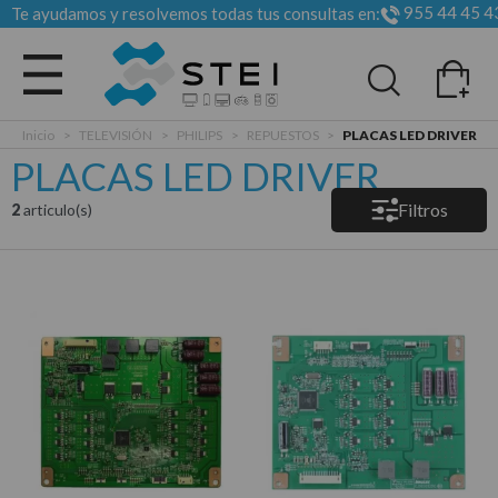
955 44 45 4
Te ayudamos y resolvemos todas tus consultas en:
Todas las categorias
Inicio
>
TELEVISIÓN
>
PHILIPS
>
REPUESTOS
>
PLACAS LED DRIVER
PLACAS LED DRIVER
Filtros
2
articulo(s)