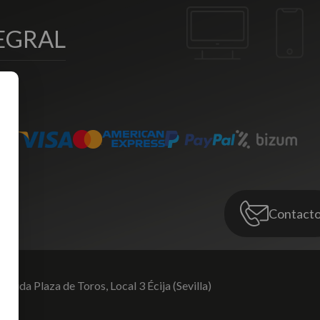
EGRAL
Contact
venida Plaza de Toros,
Local 3 Écija (Sevilla)