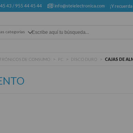
 45 43
/
955 44 45 44
info@steielectronica.com
¡Y recuerda
las categorias
>
>
>
ECTRÓNICOS DE CONSUMO
PC
DISCO DURO
CAJAS DE A
ENTO