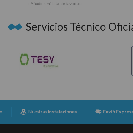
+ Añadir a mi lista de favoritos
Servicios Técnico Oficia
Nuestras
instalaciones
Envió Expresss
para t