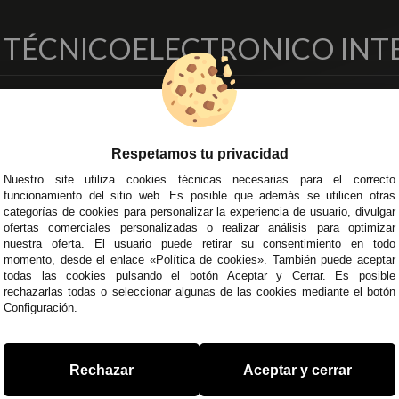
O TÉCNICO
ELECTRONICO INT
EMPRESA
DELEGACIONES
so Legal
Écija - Sevilla
Respetamos tu privacidad
regas y Devoluciones
Av. Plaza de Toros. Local 3
ítica de Privacidad
Córdoba
Nuestro site utiliza cookies técnicas necesarias para el correcto
funcionamiento del sitio web. Es posible que además se utilicen otras
o Seguro
C/ Ingeniero Iribarren, 14
categorías de cookies para personalizar la experiencia de usuario, divulgar
minos y
Alzira - Valencia
ofertas comerciales personalizadas o realizar análisis para optimizar
diciones Generales
C/ Esplugues, 135
nuestra oferta. El usuario puede retirar su consentimiento en todo
íticas de Cookies
momento, desde el enlace «Política de cookies». También puede aceptar
todas las cookies pulsando el botón Aceptar y Cerrar. Es posible
rechazarlas todas o seleccionar algunas de las cookies mediante el botón
Configuración.
 45 43
/
955 44 45 44
info@steielectronica.com
A
Rechazar
Aceptar y cerrar