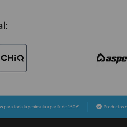
l:
oda la península a partir de 150 €
Productos con
6 me