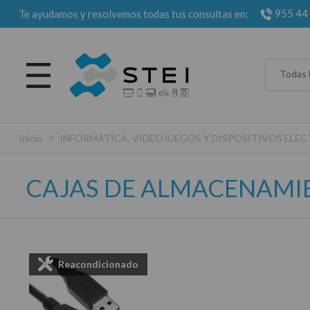
955 44
Te ayudamos y resolvemos todas tus consultas en:
Todas 
>
Inicio
INFORMÁTICA, VIDEOJUEGOS Y DISPOSITIVOS EL
CAJAS DE ALMACENAMI
Reacondicionado