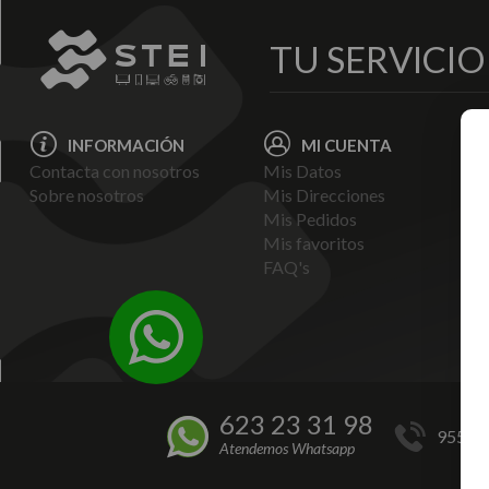
TU SERVICI
INFORMACIÓN
MI CUENTA
Contacta con nosotros
Mis Datos
Avi
Sobre nosotros
Mis Direcciones
Ent
Mis Pedidos
Pol
Mis favoritos
Pag
FAQ's
Ter
Con
Pol
623 23 31 98
955 44
Atendemos Whatsapp