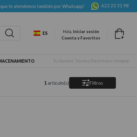
623 23 31 98
 que te atendemos también por Whatsapp!
Hola,
Iniciar sesión
ES
Cuenta y Favoritos
Tu Servicio Técnico Electrónico Integral
LMACENAMIENTO
1
articulo(s)
Filtros