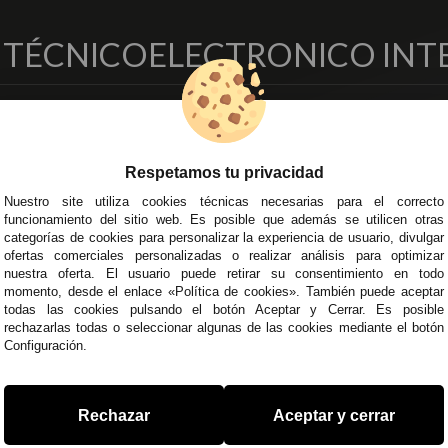
O TÉCNICO
ELECTRONICO INT
EMPRESA
DELEGACIONES
so Legal
Écija - Sevilla
Respetamos tu privacidad
regas y Devoluciones
Av. Plaza de Toros. Local 3
ítica de Privacidad
Córdoba
Nuestro site utiliza cookies técnicas necesarias para el correcto
funcionamiento del sitio web. Es posible que además se utilicen otras
o Seguro
C/ Ingeniero Iribarren, 14
categorías de cookies para personalizar la experiencia de usuario, divulgar
minos y
Alzira - Valencia
ofertas comerciales personalizadas o realizar análisis para optimizar
diciones Generales
C/ Esplugues, 135
nuestra oferta. El usuario puede retirar su consentimiento en todo
íticas de Cookies
momento, desde el enlace «Política de cookies». También puede aceptar
todas las cookies pulsando el botón Aceptar y Cerrar. Es posible
rechazarlas todas o seleccionar algunas de las cookies mediante el botón
Configuración.
 45 43
/
955 44 45 44
info@steielectronica.com
A
Rechazar
Aceptar y cerrar