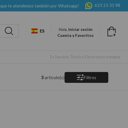
623 23 31 98
 que te atendemos también por Whatsapp!
Hola,
Iniciar sesión
ES
Cuenta y Favoritos
Tu Servicio Técnico Electrónico Integral
3
articulo(s)
Filtros