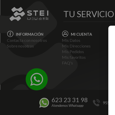
TU SERVICI
INFORMACIÓN
MI CUENTA
Contacta con nosotros
Mis Datos
Avi
Sobre nosotros
Mis Direcciones
Ent
Mis Pedidos
Pol
Mis favoritos
Pag
FAQ's
Ter
Con
Pol
623 23 31 98
955 44
Atendemos Whatsapp