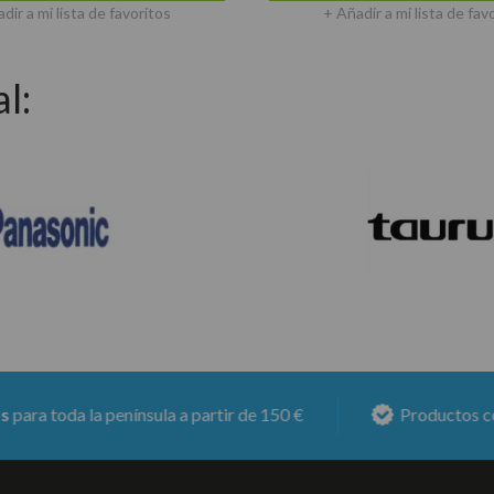
dir a mi lista de favoritos
+ Añadir a mi lista de fav
l:
a la península a partir de 150 €
Productos con
6 mes