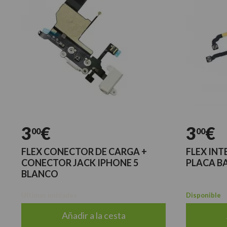
3
€
3
€
00
00
FLEX CONECTOR DE CARGA +
FLEX IN
CONECTOR JACK IPHONE 5
PLACA BA
BLANCO
Últimas unidades
Disponible
Añadir a la cesta