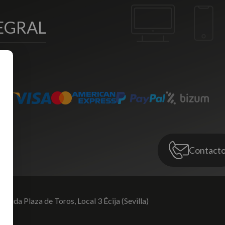
EGRAL
Contact
venida Plaza de Toros,
Local 3 Écija (Sevilla)