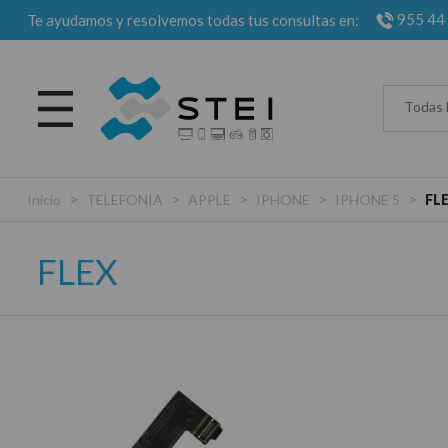
955 44
Te ayudamos y resolvemos todas tus consultas en:
Todas 
>
>
>
>
>
Inicio
TELEFONÍA
APPLE
IPHONE
IPHONE 5
FL
FLEX