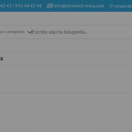
 45 43
/
955 44 45 44
info@steielectronica.com
¡Y recuerda
las categorias
EX