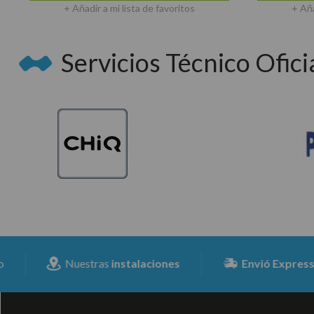
+ Añadir a mi lista de favoritos
+ Aña
Servicios Técnico Oficia
Nuestras
instalaciones
Envió Expresss
para tod