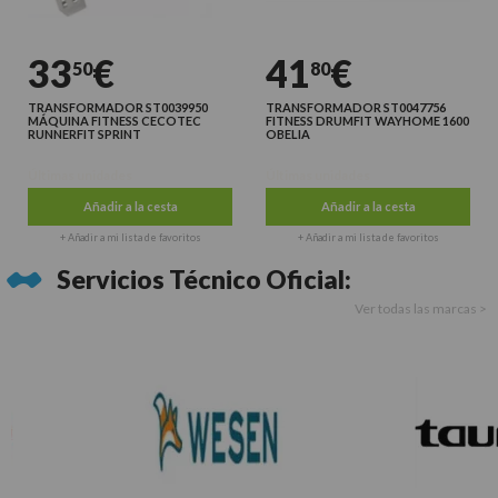
33
€
41
€
50
80
TRANSFORMADOR ST0039950
TRANSFORMADOR ST0047756
MÁQUINA FITNESS CECOTEC
FITNESS DRUMFIT WAYHOME 1600
RUNNERFIT SPRINT
OBELIA
Últimas unidades
Últimas unidades
Añadir a la cesta
Añadir a la cesta
+ Añadir a mi lista de favoritos
+ Añadir a mi lista de favoritos
Servicios Técnico Oficial:
Ver todas las marcas >