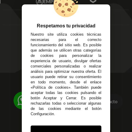
EMPRESA
Av. Plaza de Toros.
FAQ's
Local 3
Aviso Legal
Córdoba
Entregas y
C/ Ingeniero Iribarren,
Devoluciones
Respetamos tu privacidad
14
Política de Privacidad
Nuestro site utiliza cookies técnicas
Alzira - Valencia
Pago Seguro
necesarias para el correcto
C/ Esplugues, 135
Terminos y
funcionamiento del sitio web. Es posible
que además se utilicen otras categorías
Condiciones Generales
de cookies para personalizar la
Políticas de Cookies
experiencia de usuario, divulgar ofertas
comerciales personalizadas o realizar
análisis para optimizar nuestra oferta. El
usuario puede retirar su consentimiento
623 23 31 98
en todo momento, desde el enlace
«Política de cookies». También puede
Atendemos Whatsapp
aceptar todas las cookies pulsando el
botón Aceptar y Cerrar. Es posible
Contacto
955 44 45 43
/
955 44 45 44
rechazarlas todas o seleccionar algunas
de las cookies mediante el botón
info@steielectronica.com
Configuración.
Avenida Plaza de Toros,