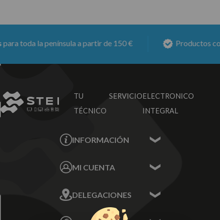
ra toda la península a partir de 150 €
Productos con
6
TU SERVICIO
ELECTRONICO
TÉCNICO
INTEGRAL
INFORMACIÓN
Contacta con nosotros
MI CUENTA
Sobre nosotros
Mis Datos
DELEGACIONES
Mis Direcciones
Mis Pedidos
Écija - Sevilla
Mis favoritos