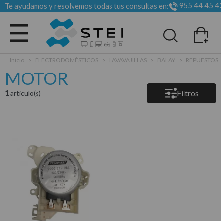
955 44 45 4
Te ayudamos y resolvemos todas tus consultas en:
Todas las categorias
Inicio
>
ELECTRODOMÉSTICOS
>
LAVAVAJILLAS
>
BALAY
>
REPUESTOS
MOTOR
Filtros
1
articulo(s)