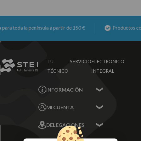
ra toda la península a partir de 150 €
Productos con
6
TU SERVICIO
ELECTRONICO
TÉCNICO
INTEGRAL
INFORMACIÓN
Contacta con nosotros
MI CUENTA
Sobre nosotros
Mis Datos
DELEGACIONES
Mis Direcciones
Mis Pedidos
Écija - Sevilla
Mis favoritos