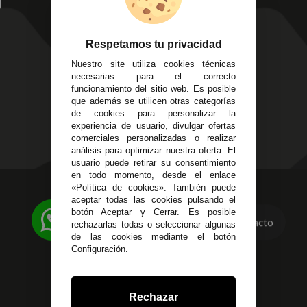
EMPRESA
Av. Plaza de Toros.
FAQ's
Local 3
Aviso Legal
Córdoba
Entregas y
Respetamos tu privacidad
C/ Ingeniero Iribarren,
Devoluciones
Nuestro site utiliza cookies técnicas
14
Política de Privacidad
necesarias para el correcto
Alzira - Valencia
Pago Seguro
funcionamiento del sitio web. Es posible
C/ Esplugues, 135
que además se utilicen otras categorías
Terminos y
de cookies para personalizar la
Condiciones Generales
experiencia de usuario, divulgar ofertas
Políticas de Cookies
comerciales personalizadas o realizar
análisis para optimizar nuestra oferta. El
usuario puede retirar su consentimiento
en todo momento, desde el enlace
«Política de cookies». También puede
623 23 31 98
aceptar todas las cookies pulsando el
Atendemos Whatsapp
botón Aceptar y Cerrar. Es posible
Contacto
rechazarlas todas o seleccionar algunas
955 44 45 43
/
955 44 45 44
de las cookies mediante el botón
Configuración.
info@steielectronica.com
Avenida Plaza de Toros,
Rechazar