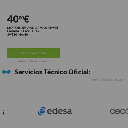
40
€
00
MOTOR DESVIADOR 9000 249 951
LAVAVAJILLAS BALAY
3VT304NA/40
Últimas unidades
Añadir a la cesta
+ Añadir a mi lista de favoritos
Servicios Técnico Oficial:
Ver todas las marcas >