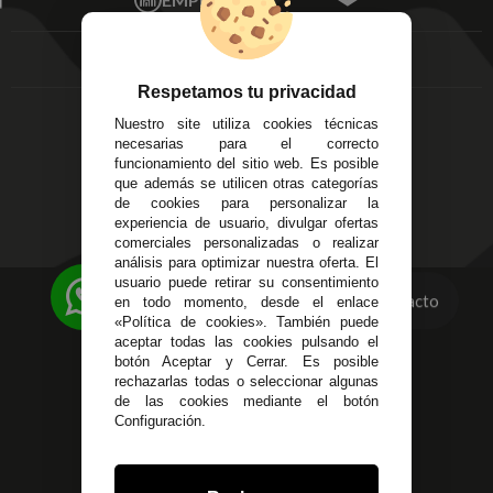
Av. Plaza de Toros.
FAQ's
Local 3
Aviso Legal
Córdoba
Entregas y
C/ Ingeniero Iribarren,
Devoluciones
Respetamos tu privacidad
14
Política de Privacidad
Nuestro site utiliza cookies técnicas
Alzira - Valencia
Pago Seguro
necesarias para el correcto
C/ Esplugues, 135
Terminos y
funcionamiento del sitio web. Es posible
que además se utilicen otras categorías
Condiciones Generales
de cookies para personalizar la
Políticas de Cookies
experiencia de usuario, divulgar ofertas
comerciales personalizadas o realizar
análisis para optimizar nuestra oferta. El
usuario puede retirar su consentimiento
623 23 31 98
Contacto
en todo momento, desde el enlace
«Política de cookies». También puede
Atendemos Whatsapp
aceptar todas las cookies pulsando el
botón Aceptar y Cerrar. Es posible
955 44 45 43
/
955 44 45 44
rechazarlas todas o seleccionar algunas
de las cookies mediante el botón
info@steielectronica.com
Configuración.
Avenida Plaza de Toros,
Local 3 Écija (Sevilla)