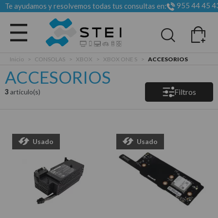
955 44 45 4
Te ayudamos y resolvemos todas tus consultas en:
Todas las categorias
Inicio
>
CONSOLAS
>
XBOX
>
XBOX ONE S
>
ACCESORIOS
ACCESORIOS
Filtros
3
articulo(s)
Usado
Usado