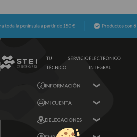
da la península a partir de 150 €
Productos con
6 mes
TU SERVICIO
ELECTRONICO
TÉCNICO
INTEGRAL
INFORMACIÓN
Contacta con nosotros
MI CUENTA
Sobre nosotros
Mis Datos
DELEGACIONES
Mis Direcciones
Mis Pedidos
Écija - Sevilla
Mis favoritos
EMPRESA