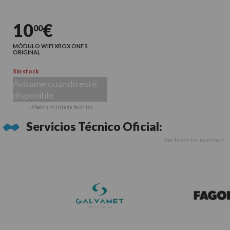
10
€
00
MÓDULO WIFI XBOX ONE S
ORIGINAL
Sin stock
Avísame cuando esté
disponible
+ Añadir a mi lista de favoritos
Servicios Técnico Oficial:
Ver todas las marcas >