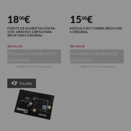
18
€
15
€
00
00
FUENTE DE ALIMENTACIÓN PA-
MÓDULO BOTONERA XBOX ONE
1131-13MX N15-120P1A PARA
S ORIGINAL
XBOX ONE S ORIGINAL
Sin stock
Sin stock
Avísame cuando esté
Avísame cuando esté
disponible
disponible
+ Añadir a mi lista de favoritos
+ Añadir a mi lista de favoritos
Usado