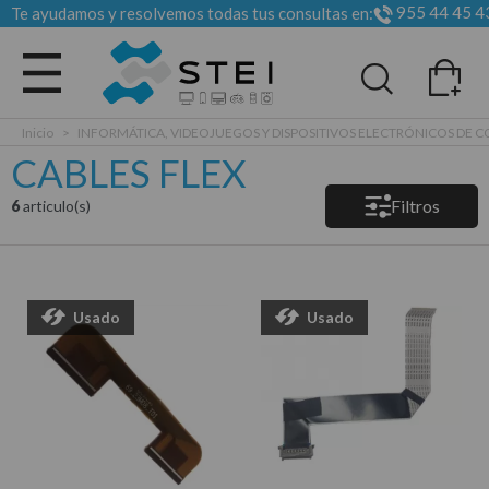
955 44 45 4
Te ayudamos y resolvemos todas tus consultas en:
Todas las categorias
Inicio
>
INFORMÁTICA, VIDEOJUEGOS Y DISPOSITIVOS ELECTRÓNICOS DE
CABLES FLEX
Filtros
6
articulo(s)
Usado
Usado