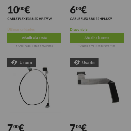
10
€
6
€
00
00
CABLE FLEX E348152 HP27FW
CABLE FLEX E38152 HPM27F
Últimas unidades
Disponible
Añadir a la cesta
Añadir a la cesta
+ Añadir a mi lista de favoritos
+ Añadir a mi lista de favoritos
Usado
Usado
7
€
7
€
00
00