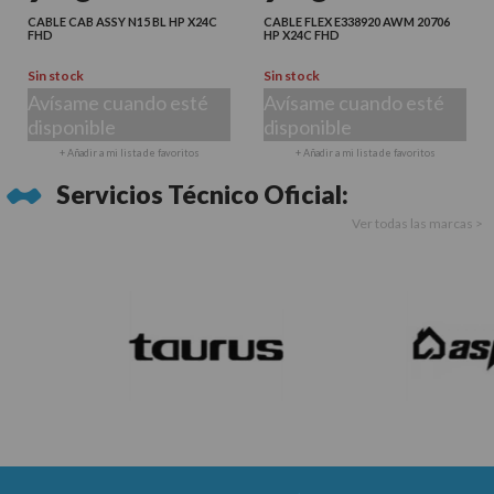
CABLE CAB ASSY N15 BL HP X24C
CABLE FLEX E338920 AWM 20706
FHD
HP X24C FHD
Sin stock
Sin stock
Avísame cuando esté
Avísame cuando esté
disponible
disponible
+ Añadir a mi lista de favoritos
+ Añadir a mi lista de favoritos
Servicios Técnico Oficial:
Ver todas las marcas >