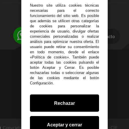
C/ Ingeniero Iribarren,
Devoluciones
Nuestro site utiliza cookies técnicas
14
Política de Privacidad
necesarias para el correcto
Alzira - Valencia
funcionamiento del sitio web. Es posible
Pago Seguro
C/ Esplugues, 135
que además se utilicen otras categorías
Terminos y
de cookies para personalizar la
Condiciones Generales
experiencia de usuario, divulgar ofertas
Políticas de Cookies
Contacto
comerciales personalizadas o realizar
análisis para optimizar nuestra oferta. El
usuario puede retirar su consentimiento
en todo momento, desde el enlace
«Política de cookies». También puede
623 23 31 98
aceptar todas las cookies pulsando el
Atendemos Whatsapp
botón Aceptar y Cerrar. Es posible
rechazarlas todas o seleccionar algunas
955 44 45 43
/
955 44 45 44
de las cookies mediante el botón
Configuración.
info@steielectronica.com
Avenida Plaza de Toros,
Rechazar
Local 3 Écija (Sevilla)
Aceptar y cerrar
Copyright © 2026 STEI GLOBAL MULTISERVICES, S.L - CIF