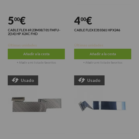
5
€
4
€
00
00
CABLE FLEX 69.23M08.T01 FMFU-
CABLE FLEX E310361 HPX246
2(14) HP X24C FHD
Últimas unidades
Últimas unidades
Añadir a la cesta
Añadir a la cesta
+ Añadir a mi lista de favoritos
+ Añadir a mi lista de favoritos
Usado
Usado