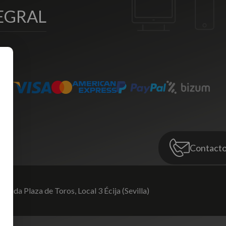
EGRAL
Contact
venida Plaza de Toros,
Local 3 Écija (Sevilla)