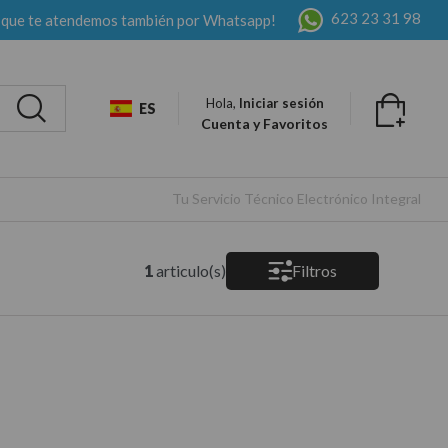
623 23 31 98
 que te atendemos también por Whatsapp!
Hola,
Iniciar sesión
ES
Cuenta y Favoritos
Tu Servicio Técnico Electrónico Integral
1
articulo(s)
Filtros