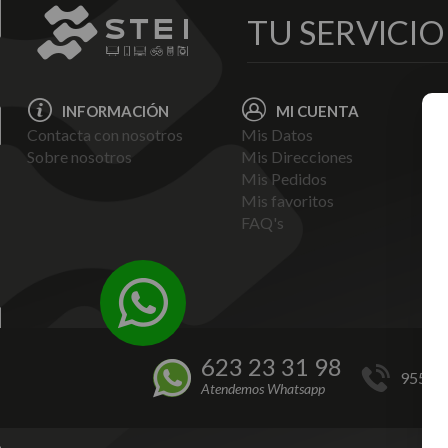
TU SERVICI
INFORMACIÓN
MI CUENTA
Contacta con nosotros
Mis Datos
Avi
Sobre nosotros
Mis Direcciones
Ent
Mis Pedidos
Pol
Mis favoritos
Pag
FAQ's
Ter
Con
Pol
623 23 31 98
955 44
Atendemos Whatsapp