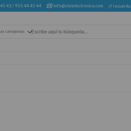
 45 43
/
955 44 45 44
info@steielectronica.com
¡Y recuerda
las categorias