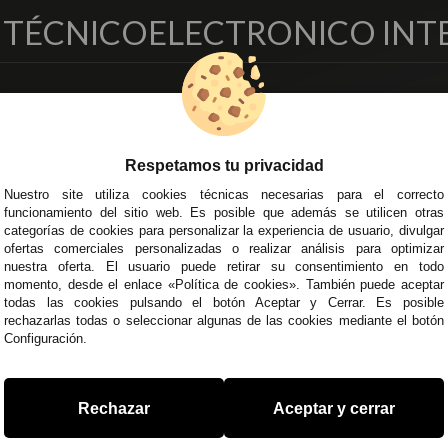
O TÉCNICO
ELECTRONICO INT
EMPRESA
DELEGACIONES
so Legal
Écija - Sevilla
regas y Devoluciones
Av. Plaza de Toros. Local 3
Respetamos tu privacidad
ítica de Privacidad
Córdoba
Nuestro site utiliza cookies técnicas necesarias para el correcto
o Seguro
C/ Ingeniero Iribarren, 14
funcionamiento del sitio web. Es posible que además se utilicen otras
minos y
Alzira - Valencia
categorías de cookies para personalizar la experiencia de usuario, divulgar
diciones Generales
C/ Esplugues, 135
ofertas comerciales personalizadas o realizar análisis para optimizar
íticas de Cookies
nuestra oferta. El usuario puede retirar su consentimiento en todo
momento, desde el enlace «Política de cookies». También puede aceptar
todas las cookies pulsando el botón Aceptar y Cerrar. Es posible
rechazarlas todas o seleccionar algunas de las cookies mediante el botón
Configuración.
 45 43
/
955 44 45 44
info@steielectronica.com
A
Rechazar
Aceptar y cerrar