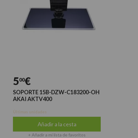
5
€
00
SOPORTE 15B-DZW-C183200-OH
AKAI AKTV400
Últimas unidades
Añadir a la cesta
+ Añadir a mi lista de favoritos