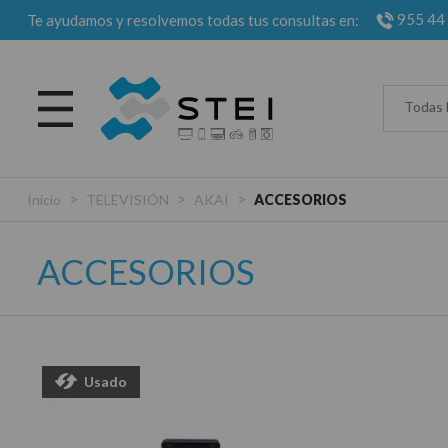
955 44
Te ayudamos y resolvemos todas tus consultas en:
Todas 
>
>
>
Inicio
TELEVISIÓN
AKAI
ACCESORIOS
ACCESORIOS
Usado