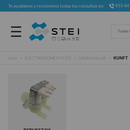
955 44
Te ayudamos y resolvemos todas tus consultas en:
Todas 
>
>
>
Inicio
ELECTRODOMÉSTICOS
LAVAVAJILLAS
KUNFT