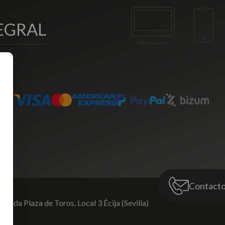
EGRAL
Contact
venida Plaza de Toros,
Local 3 Écija (Sevilla)