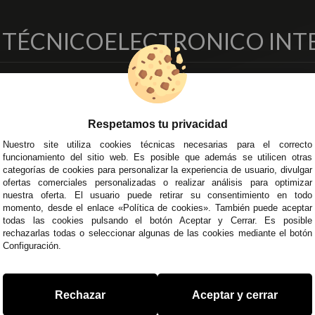
O TÉCNICO
ELECTRONICO INT
EMPRESA
DELEGACIONES
so Legal
Écija - Sevilla
Respetamos tu privacidad
regas y Devoluciones
Av. Plaza de Toros. Local 3
ítica de Privacidad
Córdoba
Nuestro site utiliza cookies técnicas necesarias para el correcto
funcionamiento del sitio web. Es posible que además se utilicen otras
o Seguro
C/ Ingeniero Iribarren, 14
categorías de cookies para personalizar la experiencia de usuario, divulgar
minos y
Alzira - Valencia
ofertas comerciales personalizadas o realizar análisis para optimizar
diciones Generales
C/ Esplugues, 135
nuestra oferta. El usuario puede retirar su consentimiento en todo
íticas de Cookies
momento, desde el enlace «Política de cookies». También puede aceptar
todas las cookies pulsando el botón Aceptar y Cerrar. Es posible
rechazarlas todas o seleccionar algunas de las cookies mediante el botón
Configuración.
 45 43
/
955 44 45 44
info@steielectronica.com
A
Rechazar
Aceptar y cerrar