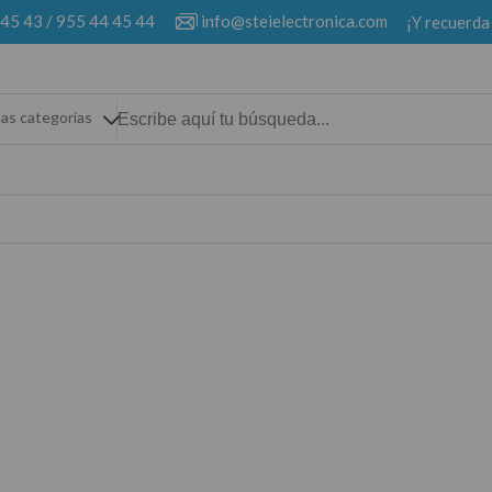
 45 43
/
955 44 45 44
info@steielectronica.com
¡Y recuerda
las categorias