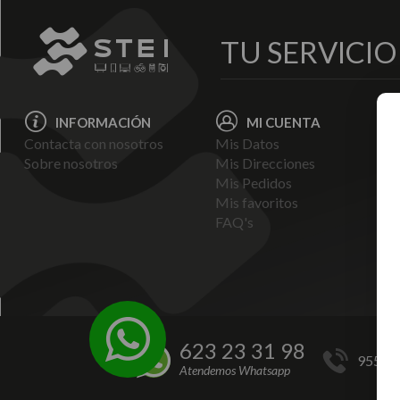
TU SERVICI
INFORMACIÓN
MI CUENTA
Contacta con nosotros
Mis Datos
Avi
Sobre nosotros
Mis Direcciones
Ent
Mis Pedidos
Pol
Mis favoritos
Pag
FAQ's
Ter
Con
Pol
623 23 31 98
955 44
Atendemos Whatsapp