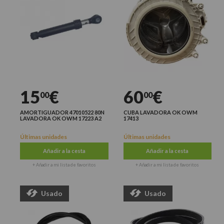
15
€
60
€
00
00
AMORTIGUADOR 47010522 80N
CUBA LAVADORA OK OWM
LAVADORA OK OWM 17223 A2
17413
Últimas unidades
Últimas unidades
Añadir a la cesta
Añadir a la cesta
+ Añadir a mi lista de favoritos
+ Añadir a mi lista de favoritos
Usado
Usado