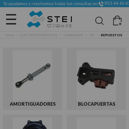
955 44 45 4
Te ayudamos y resolvemos todas tus consultas en:
Todas las categorias
Inicio
>
ELECTRODOMÉSTICOS
>
LAVADORAS
>
OK
>
REPUESTOS
AMORTIGUADORES
BLOCAPUERTAS