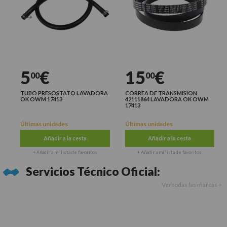
5
€
15
€
00
00
TUBO PRESOSTATO LAVADORA
CORREA DE TRANSMISION
OK OWM 17413
42111864 LAVADORA OK OWM
17413
Últimas unidades
Últimas unidades
Añadir a la cesta
Añadir a la cesta
+ Añadir a mi lista de favoritos
+ Añadir a mi lista de favoritos
Servicios Técnico Oficial:
Ver todas las marcas >