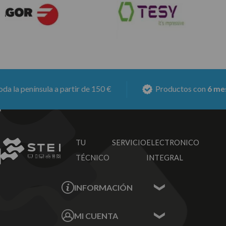
enínsula a partir de 150 €
Productos con
6 meses de 
TU SERVICIO
ELECTRONICO
TÉCNICO
INTEGRAL
INFORMACIÓN
Contacta con nosotros
MI CUENTA
Sobre nosotros