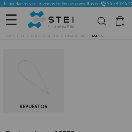
955 44 45 4
Te ayudamos y resolvemos todas tus consultas en:
Todas las categorias
Inicio
>
ELECTRODOMÉSTICOS
>
LAVADORAS
>
ASPES
REPUESTOS