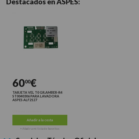
Destacados en
ASPES:
60
€
00
TARJETA VEL T0 GR.AMBER-R4
ST0040306 PARA LAVADORA
ASPES ALF2127
Últimas unidades
Añadir a la cesta
+ Añadir a mi lista de favoritos