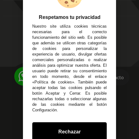
Aviso Legal
Córdoba
Entregas y
C/ Ingeniero Iribarren,
Devoluciones
Respetamos tu privacidad
14
Política de Privacidad
Nuestro site utiliza cookies técnicas
Alzira - Valencia
Pago Seguro
necesarias para el correcto
C/ Esplugues, 135
Terminos y
funcionamiento del sitio web. Es posible
que además se utilicen otras categorías
Condiciones Generales
de cookies para personalizar la
Políticas de Cookies
experiencia de usuario, divulgar ofertas
comerciales personalizadas o realizar
análisis para optimizar nuestra oferta. El
usuario puede retirar su consentimiento
623 23 31 98
en todo momento, desde el enlace
Contacto
«Política de cookies». También puede
Atendemos Whatsapp
aceptar todas las cookies pulsando el
botón Aceptar y Cerrar. Es posible
955 44 45 43
/
955 44 45 44
rechazarlas todas o seleccionar algunas
de las cookies mediante el botón
info@steielectronica.com
Configuración.
Avenida Plaza de Toros,
Local 3 Écija (Sevilla)
Rechazar