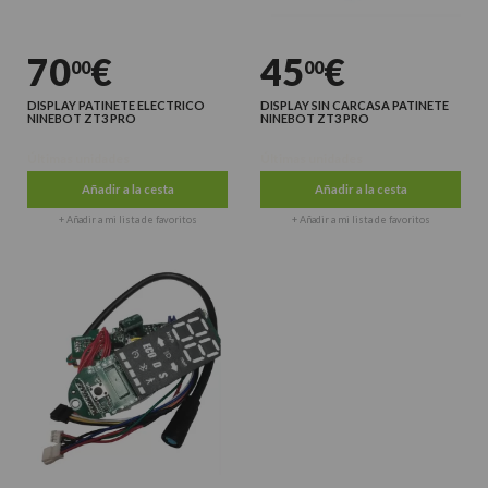
70
€
45
€
00
00
DISPLAY PATINETE ELECTRICO
DISPLAY SIN CARCASA PATINETE
NINEBOT ZT3 PRO
NINEBOT ZT3 PRO
Últimas unidades
Últimas unidades
Añadir a la cesta
Añadir a la cesta
+ Añadir a mi lista de favoritos
+ Añadir a mi lista de favoritos