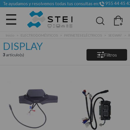
955 44 45 4
Te ayudamos y resolvemos todas tus consultas en:
Todas las categorias
Inicio
>
ELECTRODOMÉSTICOS
>
PATINETES ELÉCTRICOS
>
SEGWAY
>
DISPLAY
Filtros
3
articulo(s)