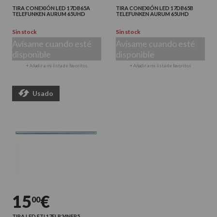
TIRA CONEXIÓN LED 17DB65A
TIRA CONEXIÓN LED 17DB65B
TELEFUNKEN AURUM 65UHD
TELEFUNKEN AURUM 65UHD
Sin stock
Sin stock
Avísame cuando esté
Avísame cuando esté
disponible
disponible
+ Añadir a mi lista de favoritos
+ Añadir a mi lista de favoritos
Usado
15
€
00
TIRA LED ETI 17ELB24NER5