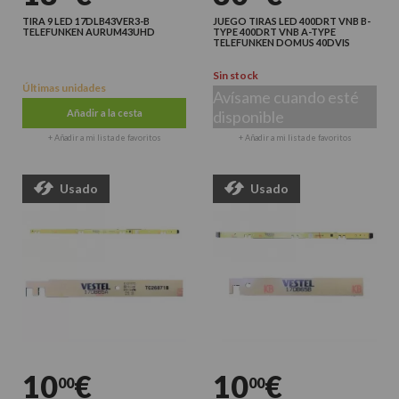
TIRA 9 LED 17DLB43VER3-B
JUEGO TIRAS LED 400DRT VNB B-
TELEFUNKEN AURUM43UHD
TYPE 400DRT VNB A-TYPE
TELEFUNKEN DOMUS 40DVIS
Sin stock
Últimas unidades
Avísame cuando esté
Añadir a la cesta
disponible
+ Añadir a mi lista de favoritos
+ Añadir a mi lista de favoritos
Usado
Usado
10
€
10
€
00
00