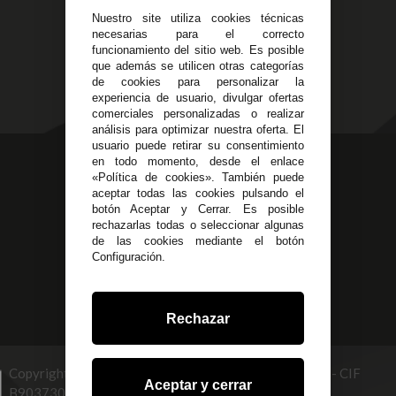
14
Política de Privacidad
Nuestro site utiliza cookies técnicas
Alzira - Valencia
Pago Seguro
necesarias para el correcto
C/ Esplugues, 135
Terminos y
funcionamiento del sitio web. Es posible
que además se utilicen otras categorías
Condiciones Generales
de cookies para personalizar la
Políticas de Cookies
experiencia de usuario, divulgar ofertas
comerciales personalizadas o realizar
análisis para optimizar nuestra oferta. El
usuario puede retirar su consentimiento
623 23 31 98
en todo momento, desde el enlace
«Política de cookies». También puede
Atendemos Whatsapp
aceptar todas las cookies pulsando el
botón Aceptar y Cerrar. Es posible
955 44 45 43
/
955 44 45 44
rechazarlas todas o seleccionar algunas
de las cookies mediante el botón
info@steielectronica.com
Configuración.
Avenida Plaza de Toros,
Local 3 Écija (Sevilla)
Rechazar
Copyright © 2026 STEI GLOBAL MULTISERVICES, S.L - CIF
Aceptar y cerrar
B90373093. info@steielectronica.com