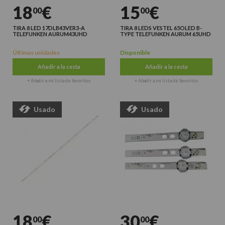
18
€
15
€
00
00
TIRA 8 LED 17DLB43VER3-A
TIRA 8 LEDS VESTEL 65OLED B-
TELEFUNKEN AURUM43UHD
TYPE TELEFUNKEN AURUM 65UHD
Últimas unidades
Disponible
Añadir a la cesta
Añadir a la cesta
+ Añadir a mi lista de favoritos
+ Añadir a mi lista de favoritos
Usado
Usado
18
€
30
€
00
00