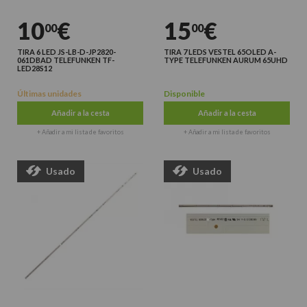
10
€
15
€
00
00
TIRA 6 LED JS-LB-D-JP2820-
TIRA 7 LEDS VESTEL 65OLED A-
061DBAD TELEFUNKEN TF-
TYPE TELEFUNKEN AURUM 65UHD
LED28S12
Últimas unidades
Disponible
Añadir a la cesta
Añadir a la cesta
+ Añadir a mi lista de favoritos
+ Añadir a mi lista de favoritos
Usado
Usado