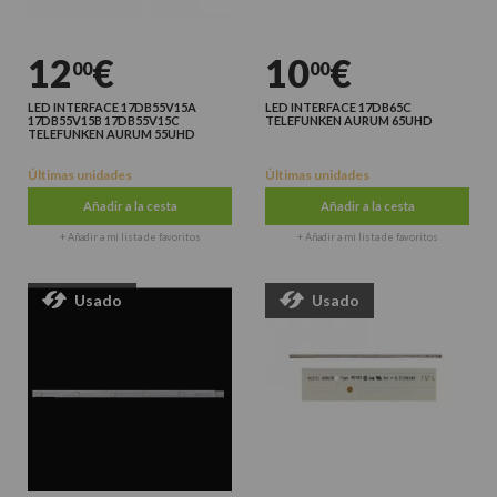
12
€
10
€
00
00
LED INTERFACE 17DB55V15A
LED INTERFACE 17DB65C
17DB55V15B 17DB55V15C
TELEFUNKEN AURUM 65UHD
TELEFUNKEN AURUM 55UHD
Últimas unidades
Últimas unidades
Añadir a la cesta
Añadir a la cesta
+ Añadir a mi lista de favoritos
+ Añadir a mi lista de favoritos
Usado
Usado