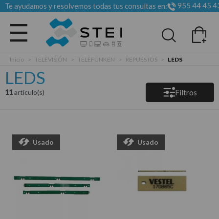
955 44 45 4
Te ayudamos y resolvemos todas tus consultas en:
Todas las categorias
Inicio
>
TELEVISIÓN
>
TELEFUNKEN
>
REPUESTOS
>
LEDS
LEDS
Filtros
11
articulo(s)
Usado
Usado