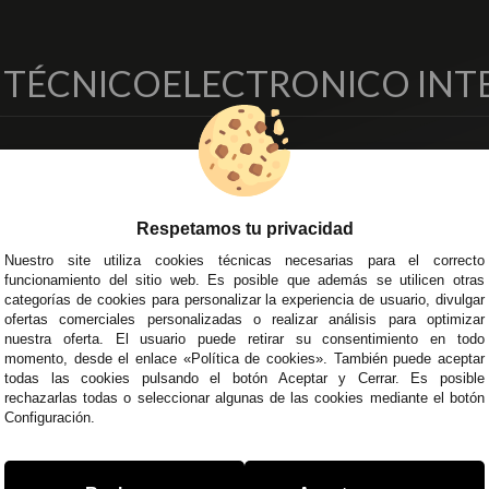
O TÉCNICO
ELECTRONICO INT
EMPRESA
DELEGACIONES
so Legal
Écija - Sevilla
regas y Devoluciones
Av. Plaza de Toros. Local 3
Respetamos tu privacidad
ítica de Privacidad
Córdoba
Nuestro site utiliza cookies técnicas necesarias para el correcto
o Seguro
C/ Ingeniero Iribarren, 14
funcionamiento del sitio web. Es posible que además se utilicen otras
minos y
Alzira - Valencia
categorías de cookies para personalizar la experiencia de usuario, divulgar
diciones Generales
C/ Esplugues, 135
ofertas comerciales personalizadas o realizar análisis para optimizar
íticas de Cookies
nuestra oferta. El usuario puede retirar su consentimiento en todo
momento, desde el enlace «Política de cookies». También puede aceptar
todas las cookies pulsando el botón Aceptar y Cerrar. Es posible
rechazarlas todas o seleccionar algunas de las cookies mediante el botón
Configuración.
 45 43
/
955 44 45 44
info@steielectronica.com
A