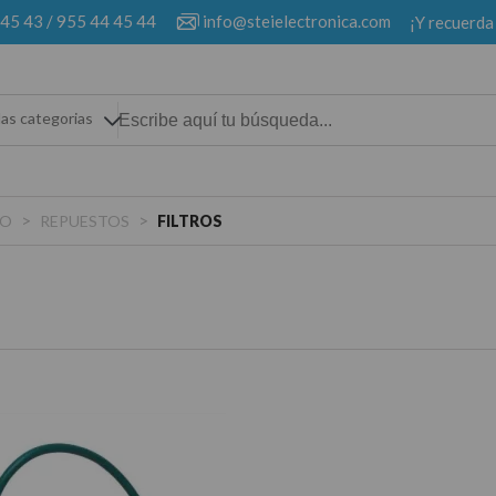
 45 43
/
955 44 45 44
info@steielectronica.com
¡Y recuerda
las categorias
>
>
O
REPUESTOS
FILTROS