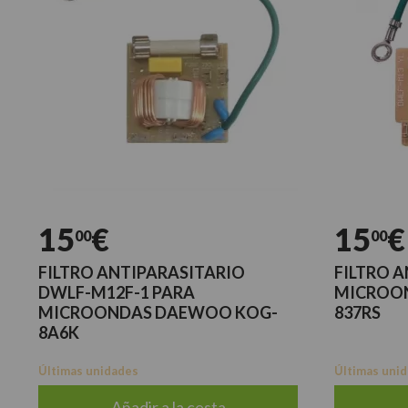
15
€
15
€
00
00
FILTRO ANTIPARASITARIO
FILTRO 
DWLF-M12F-1 PARA
MICROO
MICROONDAS DAEWOO KOG-
837RS
8A6K
Últimas unidades
Últimas uni
Añadir a la cesta