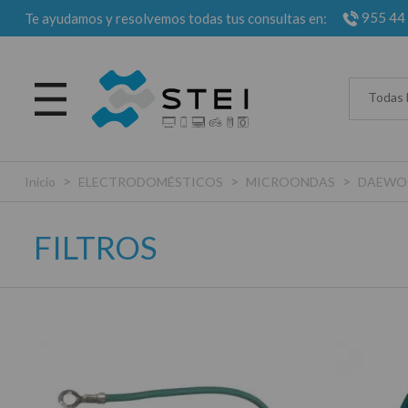
955 44
Te ayudamos y resolvemos todas tus consultas en:
Todas 
>
>
>
Inicio
ELECTRODOMÉSTICOS
MICROONDAS
DAEWO
FILTROS