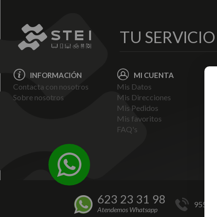
TU SERVICI
INFORMACIÓN
MI CUENTA
Contacta con nosotros
Mis Datos
Avi
Sobre nosotros
Mis Direcciones
Ent
Mis Pedidos
Pol
Mis favoritos
Pag
FAQ's
Ter
Con
Pol
623 23 31 98
955 44
Atendemos Whatsapp