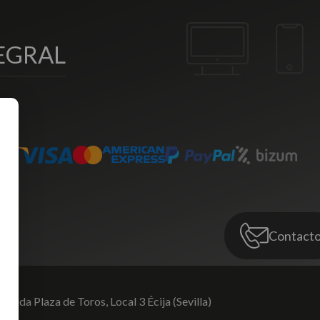
EGRAL
Contact
venida Plaza de Toros,
Local 3 Écija (Sevilla)