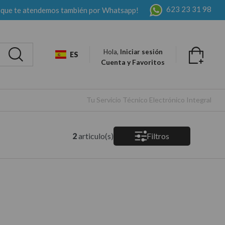
623 23 31 98
 que te atendemos también por Whatsapp!
Hola,
Iniciar sesión
ES
Cuenta y Favoritos
Tu Servicio Técnico Electrónico Integral
2
articulo(s)
Filtros