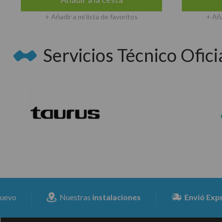
+ Añadir a mi lista de favoritos
+ Aña
Servicios Técnico Oficia
Nuestras
instalaciones
Envió Expresss
para