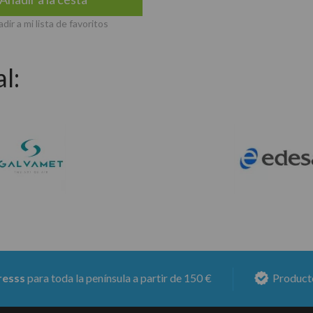
dir a mi lista de favoritos
l:
 toda la península a partir de 150 €
Productos con
6 