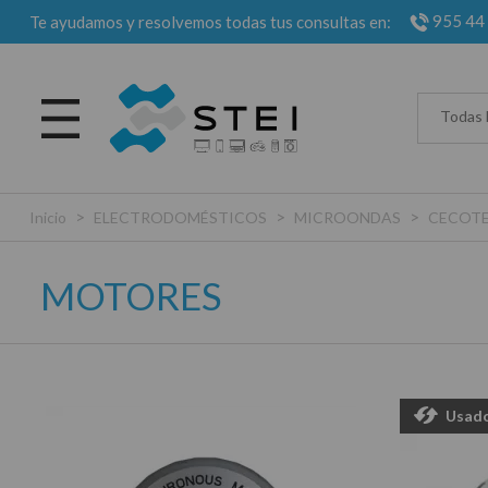
955 44
Te ayudamos y resolvemos todas tus consultas en:
Todas 
>
>
>
Inicio
ELECTRODOMÉSTICOS
MICROONDAS
CECOT
MOTORES
Usad