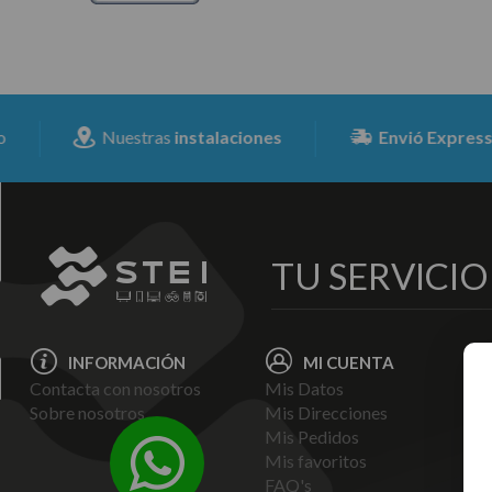
Nuestras
instalaciones
Envió Expresss
para toda l
TU SERVICI
INFORMACIÓN
MI CUENTA
Contacta con nosotros
Mis Datos
Avi
Sobre nosotros
Mis Direcciones
Ent
Mis Pedidos
Pol
Mis favoritos
Pag
FAQ's
Ter