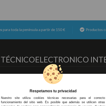
a península a partir de 150 €
Productos con
6 meses 
O TÉCNICO
ELECTRONICO INT
EMPRESA
DELEGACIONES
so Legal
Écija - Sevilla
regas y Devoluciones
Av. Plaza de Toros. Local 3
Respetamos tu privacidad
ítica de Privacidad
Córdoba
Nuestro site utiliza cookies técnicas necesarias para el correcto
o Seguro
C/ Ingeniero Iribarren, 14
funcionamiento del sitio web. Es posible que además se utilicen otras
minos y
Alzira - Valencia