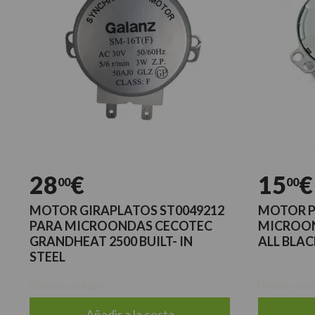
28
€
15
€
00
00
MOTOR GIRAPLATOS ST0049212
MOTOR P
PARA MICROONDAS CECOTEC
MICROON
GRANDHEAT 2500 BUILT- IN
ALL BLAC
STEEL
Últimas unidades
Últimas uni
Añadir a la cesta