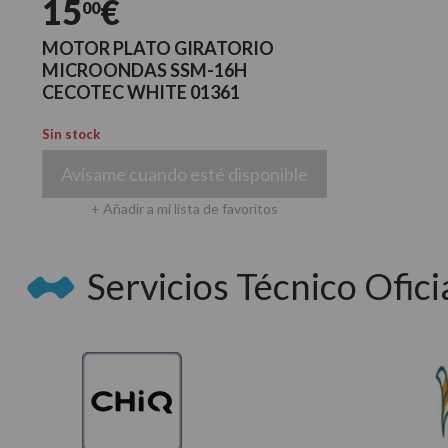
15
€
00
MOTOR PLATO GIRATORIO
MICROONDAS SSM-16H
CECOTEC WHITE 01361
Sin stock
Avísame cuando esté disponible
+ Añadir a mi lista de favoritos
Servicios Técnico Oficia