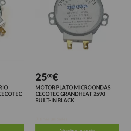
25
€
00
RIO
MOTOR PLATO MICROONDAS
CECOTEC
CECOTEC GRANDHEAT 2590
BUILT-IN BLACK
Últimas unidades
a
Añadir a la cesta