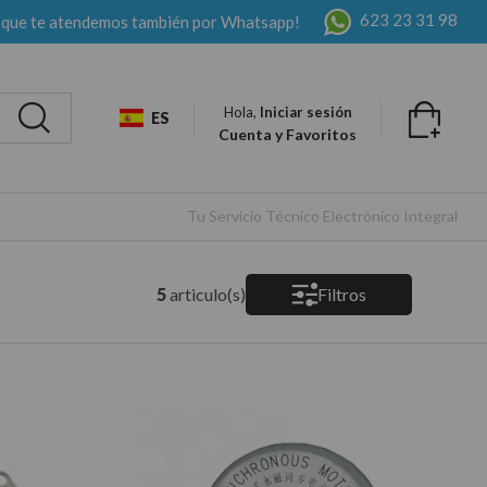
623 23 31 98
 que te atendemos también por Whatsapp!
Hola,
Iniciar sesión
ES
Cuenta y Favoritos
Tu Servicio Técnico Electrónico Integral
5
articulo(s)
Filtros