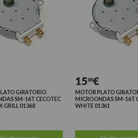
15
€
00
LATO GIRATORIO
MOTOR PLATO GIRATO
DAS SM-16T CECOTEC
MICROONDAS SM-16T 
K GRILL 01368
WHITE 01361
dades
Últimas unidades
Añadir a la cesta
Añadir a la cest