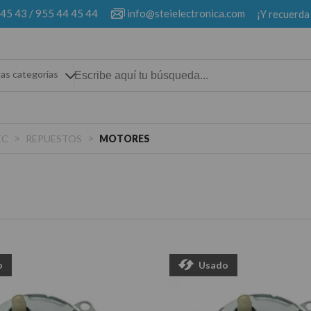
 45 43
/
955 44 45 44
info@steielectronica.com
¡Y recuerda
las categorias
>
>
EC
REPUESTOS
MOTORES
o
Usado