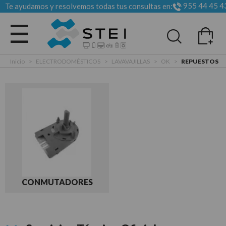
955 44 45 4
Te ayudamos y resolvemos todas tus consultas en:
Todas las categorias
Inicio
>
ELECTRODOMÉSTICOS
>
LAVAVAJILLAS
>
OK
>
REPUESTOS
CONMUTADORES