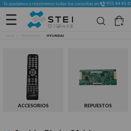
955 44 45 4
Te ayudamos y resolvemos todas tus consultas en:
Todas las categorias
Inicio
>
TELEVISIÓN
>
HYUNDAI
ACCESORIOS
REPUESTOS