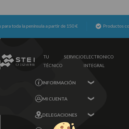
ra toda la península a partir de 150 €
Productos con
6
TU SERVICIO
ELECTRONICO
TÉCNICO
INTEGRAL
INFORMACIÓN
Contacta con nosotros
MI CUENTA
Sobre nosotros
Mis Datos
DELEGACIONES
Mis Direcciones
Mis Pedidos
Écija - Sevilla
Mis favoritos