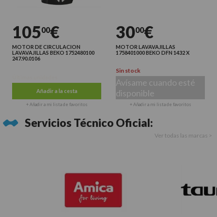
105
€
30
€
00
00
MOTOR DE CIRCULACION
MOTOR LAVAVAJILLAS
LAVAVAJILLAS BEKO 1752480100
1758401000 BEKO DFN 1432 X
247.90.0106
Sin stock
Últimas unidades
Avísame cuando esté
Añadir a la cesta
disponible
+ Añadir a mi lista de favoritos
+ Añadir a mi lista de favoritos
Servicios Técnico Oficial:
Ver todas las marcas >