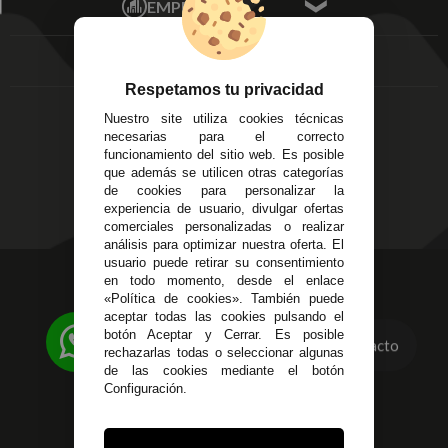
EMPRESA
Av. Plaza de Toros.
FAQ's
Local 3
Aviso Legal
Córdoba
Entregas y
C/ Ingeniero Iribarren,
Devoluciones
Respetamos tu privacidad
14
Política de Privacidad
Nuestro site utiliza cookies técnicas
Alzira - Valencia
Pago Seguro
necesarias para el correcto
C/ Esplugues, 135
Terminos y
funcionamiento del sitio web. Es posible
que además se utilicen otras categorías
Condiciones Generales
de cookies para personalizar la
Políticas de Cookies
experiencia de usuario, divulgar ofertas
comerciales personalizadas o realizar
análisis para optimizar nuestra oferta. El
usuario puede retirar su consentimiento
623 23 31 98
en todo momento, desde el enlace
«Política de cookies». También puede
Atendemos Whatsapp
aceptar todas las cookies pulsando el
botón Aceptar y Cerrar. Es posible
Contacto
955 44 45 43
/
955 44 45 44
rechazarlas todas o seleccionar algunas
de las cookies mediante el botón
info@steielectronica.com
Configuración.
Avenida Plaza de Toros,