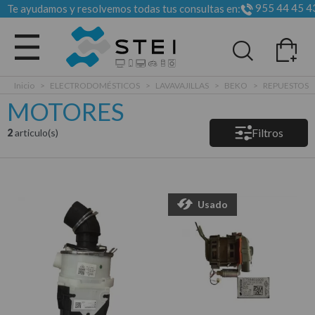
955 44 45 4
Te ayudamos y resolvemos todas tus consultas en:
Todas las categorias
Inicio
>
ELECTRODOMÉSTICOS
>
LAVAVAJILLAS
>
BEKO
>
REPUESTOS
MOTORES
Filtros
2
articulo(s)
Usado