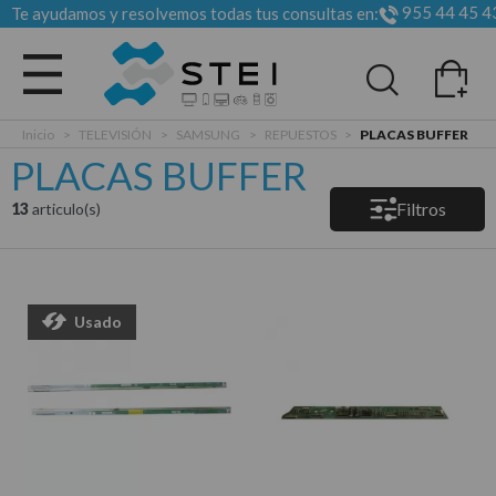
955 44 45 4
Te ayudamos y resolvemos todas tus consultas en:
Todas las categorias
Inicio
>
TELEVISIÓN
>
SAMSUNG
>
REPUESTOS
>
PLACAS BUFFER
PLACAS BUFFER
Filtros
13
articulo(s)
Usado