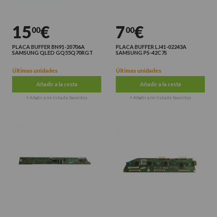
15
€
7
€
00
00
PLACA BUFFER BN91-20706A
PLACA BUFFER LJ41-02243A
SAMSUNG QLED GQ55Q70RGT
SAMSUNG PS-42C7S
Últimas unidades
Últimas unidades
Añadir a la cesta
Añadir a la cesta
+ Añadir a mi lista de favoritos
+ Añadir a mi lista de favoritos