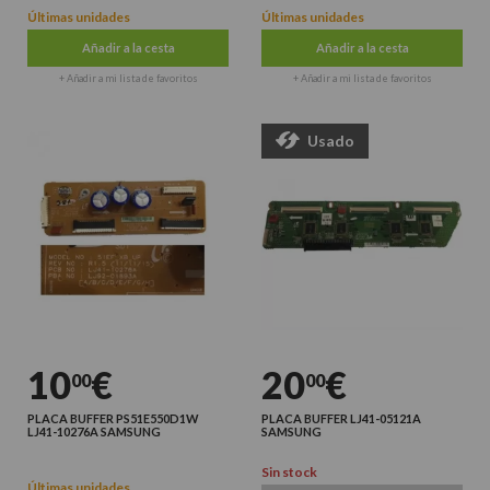
Últimas unidades
Últimas unidades
Añadir a la cesta
Añadir a la cesta
+ Añadir a mi lista de favoritos
+ Añadir a mi lista de favoritos
Usado
10
€
20
€
00
00
PLACA BUFFER PS51E550D1W
PLACA BUFFER LJ41-05121A
LJ41-10276A SAMSUNG
SAMSUNG
Sin stock
Últimas unidades