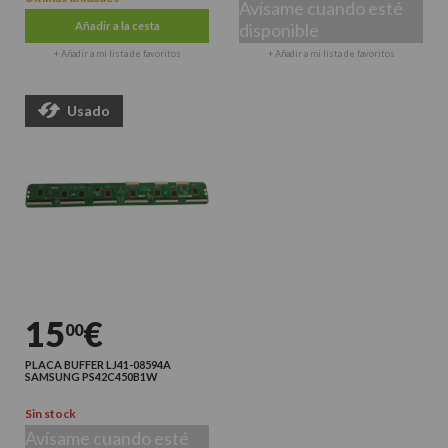
Avísame cuando esté
Añadir a la cesta
disponible
+ Añadir a mi lista de favoritos
+ Añadir a mi lista de favoritos
Usado
15
€
00
PLACA BUFFER LJ41-08594A
SAMSUNG PS42C450B1W
Sin stock
Avísame cuando esté