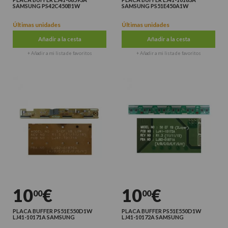
SAMSUNG PS42C450B1W
SAMSUNG PS51E450A1W
Últimas unidades
Últimas unidades
Añadir a la cesta
Añadir a la cesta
+ Añadir a mi lista de favoritos
+ Añadir a mi lista de favoritos
10
€
10
€
00
00
PLACA BUFFER PS51E550D1W
PLACA BUFFER PS51E550D1W
LJ41-10171A SAMSUNG
LJ41-10172A SAMSUNG