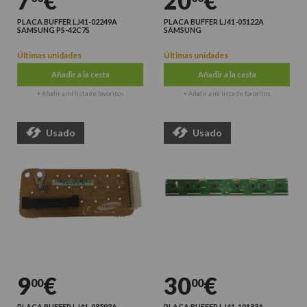
7
€
20
€
PLACA BUFFER LJ41-02249A
PLACA BUFFER LJ41-05122A
SAMSUNG PS-42C7S
SAMSUNG
Últimas unidades
Últimas unidades
Añadir a la cesta
Añadir a la cesta
+ Añadir a mi lista de favoritos
+ Añadir a mi lista de favoritos
Usado
Usado
9
€
30
€
00
00
PLACA BUFFER LJ41-08593A
PLACA BUFFER LJ41-10183A