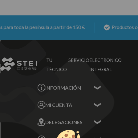
ara toda la península a partir de 150 €
Productos con
TU SERVICIO
ELECTRONICO
TÉCNICO
INTEGRAL
INFORMACIÓN
Contacta con nosotros
MI CUENTA
Sobre nosotros
Mis Datos
DELEGACIONES
Mis Direcciones
Mis Pedidos
Écija - Sevilla
Mis favoritos