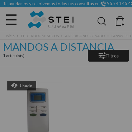
955 44 45 4
Te ayudamos y resolvemos todas tus consultas en:
Todas las categorias
Inicio
>
ELECTRODOMÉSTICOS
>
AIRES ACONDICIONADO
>
FANWORLD
MANDOS A DISTANCIA
Filtros
1
articulo(s)
Usado