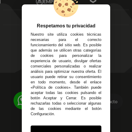
EMPRESA
Av. Plaza de Toros.
FAQ's
Local 3
Aviso Legal
Córdoba
Entregas y
C/ Ingeniero Iribarren,
Devoluciones
Respetamos tu privacidad
14
Política de Privacidad
Nuestro site utiliza cookies técnicas
Alzira - Valencia
Pago Seguro
necesarias para el correcto
C/ Esplugues, 135
Terminos y
funcionamiento del sitio web. Es posible
que además se utilicen otras categorías
Condiciones Generales
de cookies para personalizar la
Políticas de Cookies
experiencia de usuario, divulgar ofertas
comerciales personalizadas o realizar
análisis para optimizar nuestra oferta. El
usuario puede retirar su consentimiento
623 23 31 98
en todo momento, desde el enlace
«Política de cookies». También puede
Atendemos Whatsapp
aceptar todas las cookies pulsando el
botón Aceptar y Cerrar. Es posible
Contacto
955 44 45 43
/
955 44 45 44
rechazarlas todas o seleccionar algunas
de las cookies mediante el botón
info@steielectronica.com
Configuración.
Avenida Plaza de Toros,