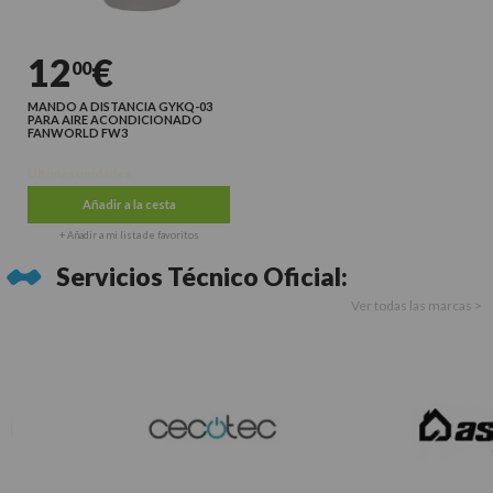
12
€
00
MANDO A DISTANCIA GYKQ-03
PARA AIRE ACONDICIONADO
FANWORLD FW3
Últimas unidades
Añadir a la cesta
+ Añadir a mi lista de favoritos
Servicios Técnico Oficial:
Ver todas las marcas >