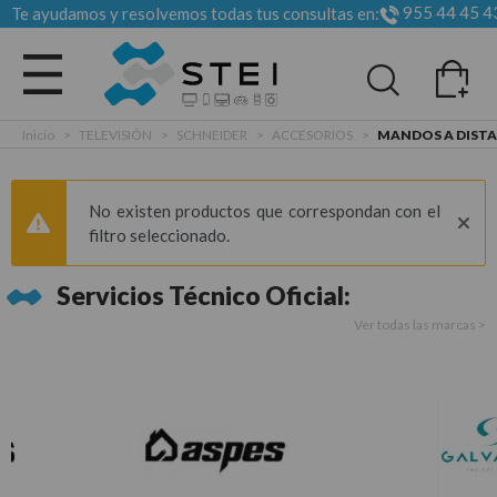
955 44 45 4
Te ayudamos y resolvemos todas tus consultas en:
Todas las categorias
Inicio
>
TELEVISIÓN
>
SCHNEIDER
>
ACCESORIOS
>
MANDOS A DIST
No existen productos que correspondan con el
filtro seleccionado.
Servicios Técnico Oficial:
Ver todas las marcas >