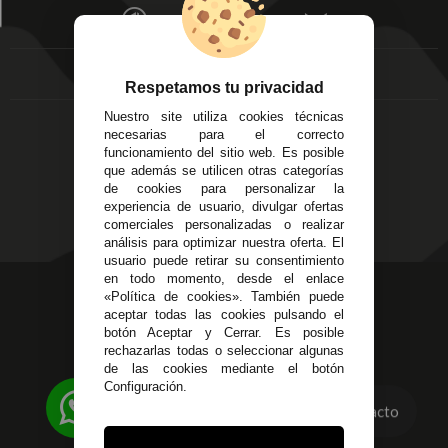
Écija - Sevilla
Mis favoritos
EMPRESA
Av. Plaza de Toros.
FAQ's
Local 3
Aviso Legal
Córdoba
Entregas y
Respetamos tu privacidad
C/ Ingeniero Iribarren,
Devoluciones
14
Nuestro site utiliza cookies técnicas
Política de Privacidad
Alzira - Valencia
necesarias para el correcto
Pago Seguro
funcionamiento del sitio web. Es posible
C/ Esplugues, 135
Terminos y
que además se utilicen otras categorías
de cookies para personalizar la
Condiciones Generales
experiencia de usuario, divulgar ofertas
Políticas de Cookies
comerciales personalizadas o realizar
análisis para optimizar nuestra oferta. El
usuario puede retirar su consentimiento
en todo momento, desde el enlace
623 23 31 98
«Política de cookies». También puede
aceptar todas las cookies pulsando el
Atendemos Whatsapp
botón Aceptar y Cerrar. Es posible
rechazarlas todas o seleccionar algunas
955 44 45 43
/
955 44 45 44
de las cookies mediante el botón
Configuración.
info@steielectronica.com
Contacto
Avenida Plaza de Toros,