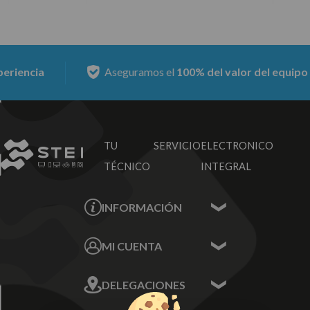
riencia
Aseguramos el
100% del valor del equipo
nu
TU SERVICIO
ELECTRONICO
TÉCNICO
INTEGRAL
INFORMACIÓN
Contacta con nosotros
MI CUENTA
Sobre nosotros
Mis Datos
DELEGACIONES
Mis Direcciones
Mis Pedidos