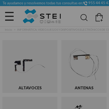
955 44 45 4
Te ayudamos y resolvemos todas tus consultas en:
Todas las categorias
Inicio
>
INFORMÁTICA, VIDEOJUEGOS Y DISPOSITIVOS ELECTRÓNICOS DE
ALTAVOCES
ANTENAS