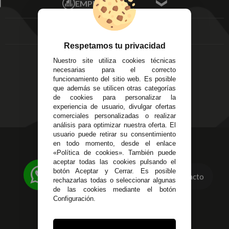
EMPRESA
Av. Plaza de Toros.
FAQ's
Local 3
Aviso Legal
Córdoba
Entregas y
C/ Ingeniero Iribarren,
Devoluciones
Respetamos tu privacidad
14
Política de Privacidad
Nuestro site utiliza cookies técnicas
Alzira - Valencia
Pago Seguro
necesarias para el correcto
C/ Esplugues, 135
Terminos y
funcionamiento del sitio web. Es posible
que además se utilicen otras categorías
Condiciones Generales
de cookies para personalizar la
Políticas de Cookies
experiencia de usuario, divulgar ofertas
comerciales personalizadas o realizar
análisis para optimizar nuestra oferta. El
usuario puede retirar su consentimiento
623 23 31 98
en todo momento, desde el enlace
«Política de cookies». También puede
Atendemos Whatsapp
aceptar todas las cookies pulsando el
botón Aceptar y Cerrar. Es posible
Contacto
955 44 45 43
/
955 44 45 44
rechazarlas todas o seleccionar algunas
de las cookies mediante el botón
info@steielectronica.com
Configuración.
Avenida Plaza de Toros,