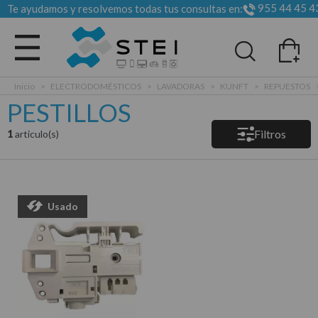
955 44 45 4
Te ayudamos y resolvemos todas tus consultas en:
Todas las categorias
Inicio
>
ELECTRODOMÉSTICOS
>
LAVADORAS
>
KUNFT
>
REPUESTOS
PESTILLOS
Filtros
1
articulo(s)
Usado