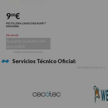
9
€
00
PESTILLERA LAVADORA KUNFT
KWM2486
Sin stock
Avísame cuando esté
disponible
+ Añadir a mi lista de favoritos
Servicios Técnico Oficial:
Ver todas las marcas >