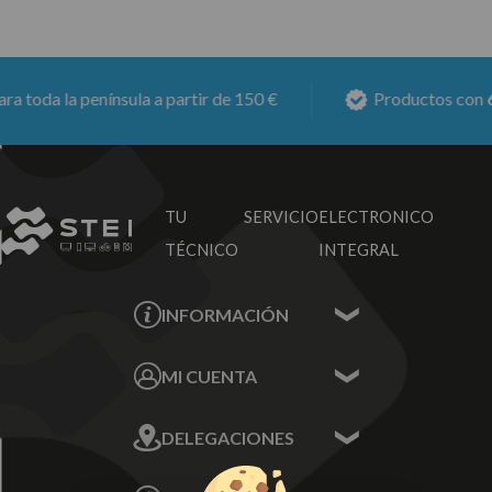
toda la península a partir de 150 €
Productos con
6 m
TU SERVICIO
ELECTRONICO
TÉCNICO
INTEGRAL
INFORMACIÓN
Contacta con nosotros
MI CUENTA
Sobre nosotros
Mis Datos
DELEGACIONES
Mis Direcciones
Mis Pedidos
Écija - Sevilla
Mis favoritos